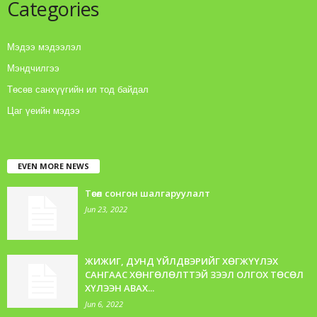
Categories
Мэдээ мэдээлэл
Мэндчилгээ
Төсөв санхүүгийн ил тод байдал
Цаг үеийн мэдээ
EVEN MORE NEWS
Төсөл сонгон шалгаруулалт
Jun 23, 2022
ЖИЖИГ, ДУНД ҮЙЛДВЭРИЙГ ХӨГЖҮҮЛЭХ
САНГААС ХӨНГӨЛӨЛТТЭЙ ЗЭЭЛ ОЛГОХ ТӨСӨЛ
ХҮЛЭЭН АВАХ...
Jun 6, 2022