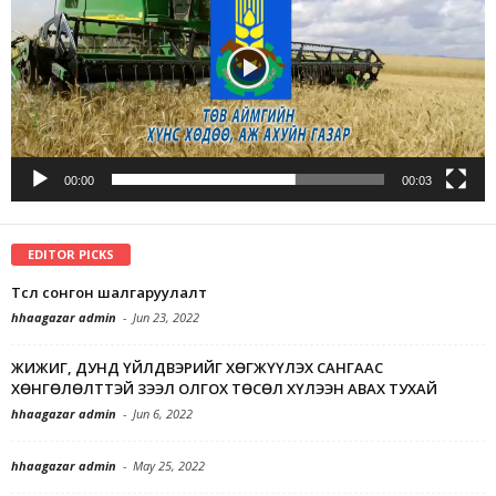
00:00
00:03
EDITOR PICKS
Төсөл сонгон шалгаруулалт
hhaagazar admin
-
Jun 23, 2022
ЖИЖИГ, ДУНД ҮЙЛДВЭРИЙГ ХӨГЖҮҮЛЭХ САНГААС
ХӨНГӨЛӨЛТТЭЙ ЗЭЭЛ ОЛГОХ ТӨСӨЛ ХҮЛЭЭН АВАХ ТУХАЙ
hhaagazar admin
-
Jun 6, 2022
hhaagazar admin
-
May 25, 2022