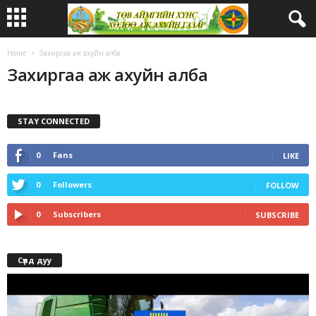
Home
Захиргаа аж ахуйн алба
Захиргаа аж ахуйн алба
STAY CONNECTED
0
Fans
LIKE
0
Followers
FOLLOW
0
Subscribers
SUBSCRIBE
Сүлд дуу
Video
Player