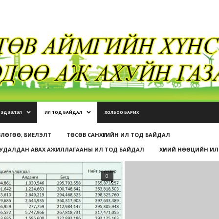
МЭДЭЭЛЭЛ
ИЛ ТОД БАЙДАЛ
ХОЛБОО БАРИХ
ВЛӨГӨӨ, БИЕЛЭЛТ
ТӨСӨВ САНХҮҮГИЙН ИЛ ТОД БАЙДАЛ
УДАЛДАН АВАХ АЖИЛЛАГААНЫ ИЛ ТОД БАЙДАЛ
ХҮНИЙ НӨӨЦИЙН ИЛ
0