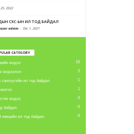
 25, 2022
ДЫН СХС-ЫН ИЛ ТОД БАЙДАЛ
azar admin
-
Dec 1, 2021
PULAR CATEGORY
10
еийн мэдээ
2
э мэдээлэл
1
 санхүүгийн ил тод байдал
1
чилгээ
0
стик мэдээ
0
од байдал
0
 нөөцийн ил тод байдал