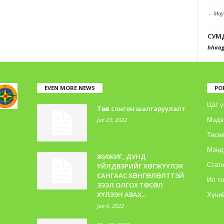
-
May
СУМ
hhaag
EVEN MORE NEWS
PO
Цаг ү
Төсөл сонгон шалгаруулалт
Jun 23, 2022
Мэдэ
Төсөв
Мэнд
ЖИЖИГ, ДУНД
Стати
ҮЙЛДВЭРИЙГ ХӨГЖҮҮЛЭХ
САНГААС ХӨНГӨЛӨЛТТЭЙ
Ил т
ЗЭЭЛ ОЛГОХ ТӨСӨЛ
ХҮЛЭЭН АВАХ...
Хүний
Jun 6, 2022