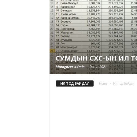
СУМДЫН СХС-ЫН ИЛ Т
hhaagazar admin
-
Dec 1, 2021
ИЛ ТОД БАЙДАЛ
Home
Ил тод байдал