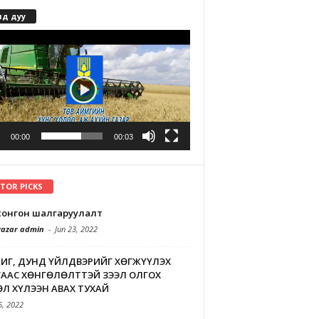
лд дуу
r
00:00
00:03
ITOR PICKS
л сонгон шалгаруулалт
azar admin
-
Jun 23, 2022
ИГ, ДУНД ҮЙЛДВЭРИЙГ ХӨГЖҮҮЛЭХ
ААС ХӨНГӨЛӨЛТТЭЙ ЗЭЭЛ ОЛГОХ
Л ХҮЛЭЭН АВАХ ТУХАЙ
6, 2022