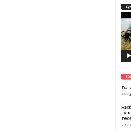
Сү
Video
Playe
ED
Төсө
hhaag
ЖИЖ
САНГ
ТӨСӨ
-
Jun 