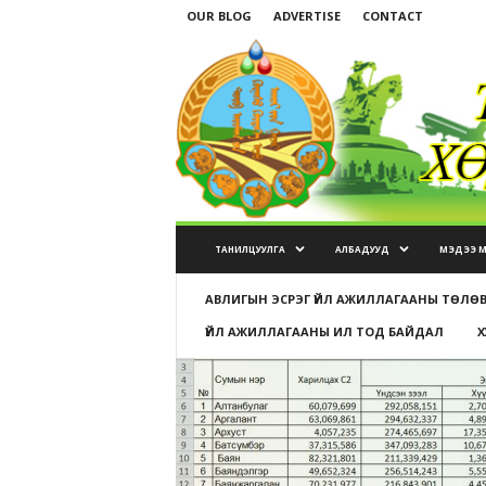
OUR BLOG
ADVERTISE
CONTACT
ТАНИЛЦУУЛГА
АЛБАДУУД
МЭДЭЭ 
АВЛИГЫН ЭСРЭГ ҮЙЛ АЖИЛЛАГААНЫ ТӨЛӨ
ҮЙЛ АЖИЛЛАГААНЫ ИЛ ТОД БАЙДАЛ
Х