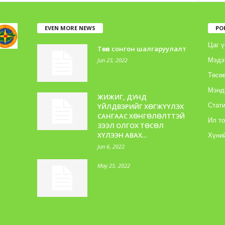
EVEN MORE NEWS
PO
Цаг ү
Төсөл сонгон шалгаруулалт
Jun 23, 2022
Мэдэ
Төсөв
Мэнд
ЖИЖИГ, ДУНД
Стати
ҮЙЛДВЭРИЙГ ХӨГЖҮҮЛЭХ
САНГААС ХӨНГӨЛӨЛТТЭЙ
Ил т
ЗЭЭЛ ОЛГОХ ТӨСӨЛ
ХҮЛЭЭН АВАХ...
Хүний
Jun 6, 2022
May 25, 2022