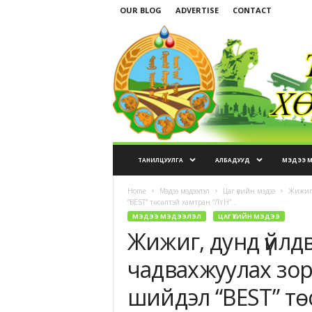
OUR BLOG
ADVERTISE
CONTACT
ТАНИЛЦУУЛГА
АЛБАДУУД
МЭДЭЭ 
Home
Мэдээ мэдээлэл
Цаг үеийн мэдээ
Жижиг,
“BEST” төсөлтэй хамтран “ЛҮН”...
МЭДЭЭ МЭДЭЭЛЭЛ
ЦАГ ҮЕИЙН МЭДЭЭ
Жижиг, дунд үйлд
чадвахжуулах зо
шийдэл “BEST” тө