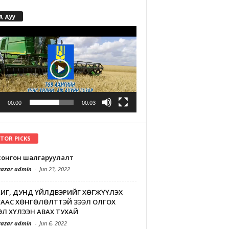
д дуу
r
00:00
00:03
ITOR PICKS
л сонгон шалгаруулалт
azar admin
-
Jun 23, 2022
ИГ, ДУНД ҮЙЛДВЭРИЙГ ХӨГЖҮҮЛЭХ
ААС ХӨНГӨЛӨЛТТЭЙ ЗЭЭЛ ОЛГОХ
Л ХҮЛЭЭН АВАХ ТУХАЙ
azar admin
-
Jun 6, 2022