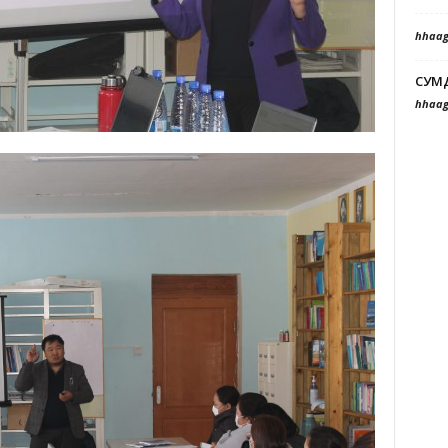
hhaag
СУМ
hhaag