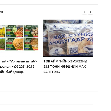
OR
мгийн “Ургацын штаб”-
ТӨВ АЙМГИЙН ХЭМЖЭЭНД
ээлэл №06 2021.10.12-
28.3 ТОНН НӨӨЦИЙН МАХ
рийн байдлаар…
БЭЛТГЭНЭ