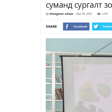
суманд сургалт з
By
hhaagazar admin
-
Nov 29, 2021
1376
SHARE
Facebook
Twitte