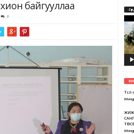
охион байгууллаа
Сүл
0
Video
Playe
r
ED
Төсө
hhaag
ЖИЖ
САНГ
ТӨСӨ
hhaag