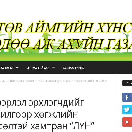
МЭДЭЭЛЭЛ
ИЛ ТОД БАЙДАЛ
ХОЛБОО БАРИХ
 дунд үйлдвэрлэл эрхлэгчдийг чадвахжуулах зорилгоор хөгжлийн шийдэл
ST
вэрлэл эрхлэгчдийг
рилгоор хөгжлийн
сөлтэй хамтран “ЛҮН”