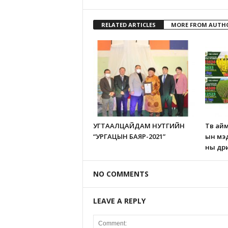
RELATED ARTICLES
MORE FROM AUTH
УГТААЛЦАЙДАМ НУТГИЙН
Төв ай
“УРГАЦЫН БАЯР-2021”
ын мэд
ны өд
NO COMMENTS
LEAVE A REPLY