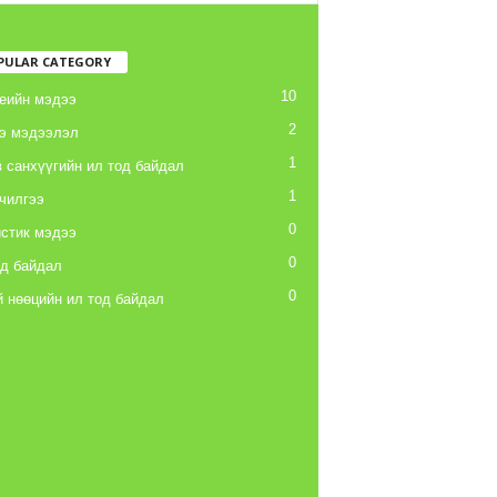
PULAR CATEGORY
10
еийн мэдээ
2
э мэдээлэл
1
 санхүүгийн ил тод байдал
1
чилгээ
0
стик мэдээ
0
од байдал
0
 нөөцийн ил тод байдал