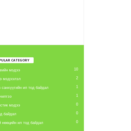
PULAR CATEGORY
10
еийн мэдээ
2
э мэдээлэл
1
 санхүүгийн ил тод байдал
1
чилгээ
0
стик мэдээ
0
од байдал
0
 нөөцийн ил тод байдал