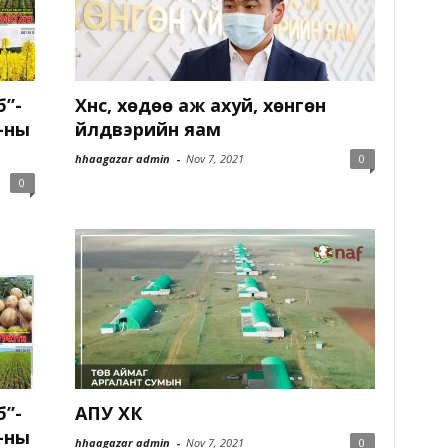
б”-
Хүнс, хөдөө аж ахуй, хөнгөн
-ны
үйлдвэрийн яам
hhaagazar admin
-
Nov 7, 2021
0
0
б”-
АПУ ХК
-ны
hhaagazar admin
-
Nov 7, 2021
0