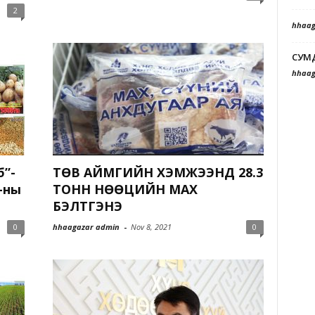
2
hhaag
СУМ
hhaag
б”-
ТӨВ АЙМГИЙН ХЭМЖЭЭНД 28.3
-ны
ТОНН НӨӨЦИЙН МАХ
БЭЛТГЭНЭ
0
hhaagazar admin
-
Nov 8, 2021
0