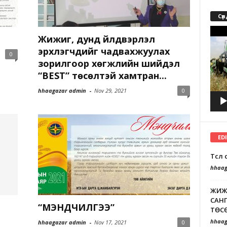
Сүл
Video
Жижиг, дунд үйлдвэрлэл
Playe
эрхлэгчдийг чадвахжуулах
0
зорилгоор хөгжлийн шийдэл
“BEST” төсөлтэй хамтран...
hhaagazar admin
-
Nov 29, 2021
0
ED
Төсө
hhaag
ЖИЖ
САНГ
“МЭНДЧИЛГЭЭ”
ТӨСӨ
hhaag
hhaagazar admin
-
Nov 17, 2021
0