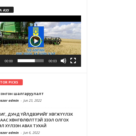
д дуу
r
00:00
00:03
ITOR PICKS
л сонгон шалгаруулалт
azar admin
-
Jun 23, 2022
ИГ, ДУНД ҮЙЛДВЭРИЙГ ХӨГЖҮҮЛЭХ
ААС ХӨНГӨЛӨЛТТЭЙ ЗЭЭЛ ОЛГОХ
Л ХҮЛЭЭН АВАХ ТУХАЙ
azar admin
-
Jun 6, 2022