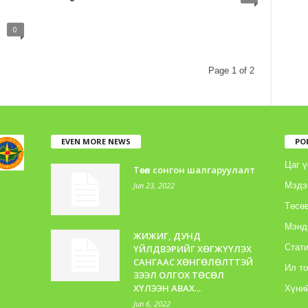
0
Page 1 of 2
EVEN MORE NEWS
PO
Цаг ү
Төсөл сонгон шалгаруулалт
Jun 23, 2022
Мэдэ
Төсөв
Мэнд
ЖИЖИГ, ДУНД
Стати
ҮЙЛДВЭРИЙГ ХӨГЖҮҮЛЭХ
САНГААС ХӨНГӨЛӨЛТТЭЙ
Ил т
ЗЭЭЛ ОЛГОХ ТӨСӨЛ
ХҮЛЭЭН АВАХ...
Хүний
Jun 6, 2022