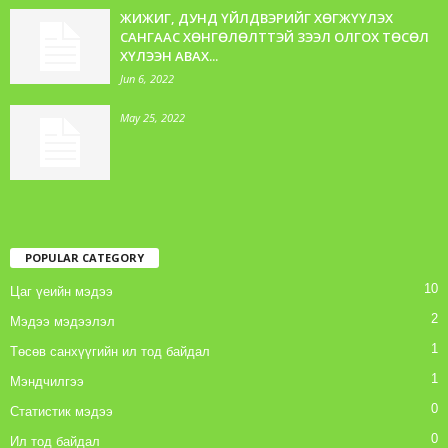
ЖИЖИГ, ДУНД ҮЙЛДВЭРИЙГ ХӨГЖҮҮЛЭХ
САНГААС ХӨНГӨЛӨЛТТЭЙ ЗЭЭЛ ОЛГОХ ТӨСӨЛ
ХҮЛЭЭН АВАХ...
Jun 6, 2022
May 25, 2022
POPULAR CATEGORY
10
Цаг үеийн мэдээ
2
Мэдээ мэдээлэл
1
Төсөв санхүүгийн ил тод байдал
1
Мэндчилгээ
0
Статистик мэдээ
0
Ил тод байдал