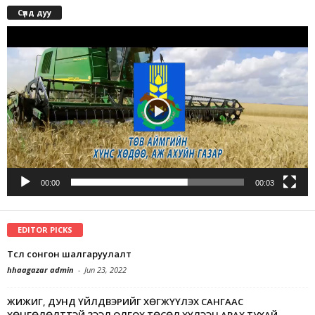
Сүлд дуу
Video
Player
00:00
00:03
EDITOR PICKS
Төсөл сонгон шалгаруулалт
hhaagazar admin
-
Jun 23, 2022
ЖИЖИГ, ДУНД ҮЙЛДВЭРИЙГ ХӨГЖҮҮЛЭХ САНГААС
ХӨНГӨЛӨЛТТЭЙ ЗЭЭЛ ОЛГОХ ТӨСӨЛ ХҮЛЭЭН АВАХ ТУХАЙ