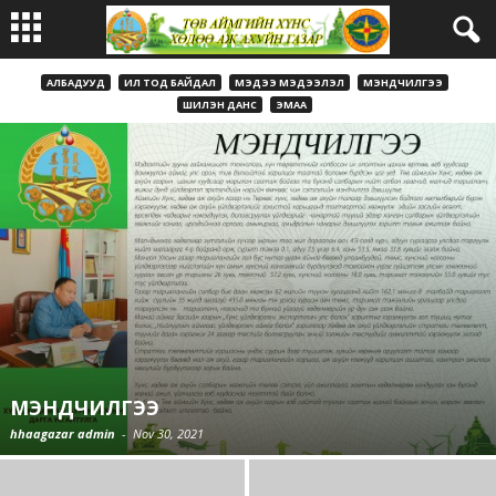
АЛБАДУУД
ИЛ ТОД БАЙДАЛ
МЭДЭЭ МЭДЭЭЛЭЛ
МЭНДЧИЛГЭЭ
ШИЛЭН ДАНС
ЭМАА
МЭНДЧИЛГЭЭ
hhaagazar admin
-
Nov 30, 2021