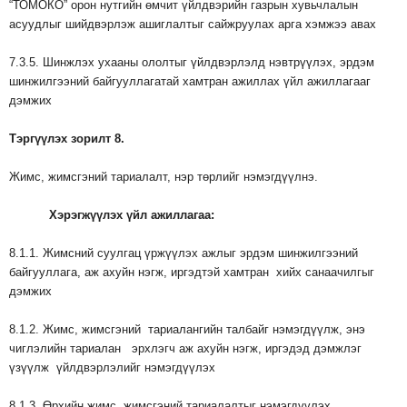
“ТОМОКО” орон нутгийн өмчит үйлдвэрийн газрын хувьчлалын
асуудлыг шийдвэрлэж ашиглалтыг сайжруулах арга хэмжээ авах
7.3.5. Шинжлэх ухааны ололтыг үйлдвэрлэлд нэвтрүүлэх, эрдэм
шинжилгээний байгууллагатай хамтран ажиллах үйл ажиллагааг
дэмжих
Тэргүүлэх
зорилт
8.
Жимс, жимсгэний тариалалт, нэр төрлийг нэмэгдүүлнэ.
Хэрэгжүүлэх
үйл
ажиллагаа
:
8.1.1. Жимсний суулгац үржүүлэх ажлыг эрдэм шинжилгээний
байгууллага, аж ахуйн нэгж, иргэдтэй хамтран хийх санаачилгыг
дэмжих
8.1.2. Жимс, жимсгэний тариалангийн талбайг нэмэгдүүлж, энэ
чиглэлийн тариалан эрхлэгч аж ахуйн нэгж, иргэдэд дэмжлэг
үзүүлж үйлдвэрлэлийг нэмэгдүүлэх
8.1.3. Өрхийн жимс, жимсгэний тариалалтыг нэмэгдүүлэх