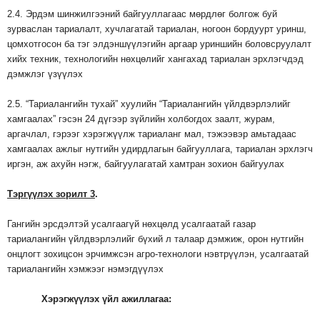
2.4. Эрдэм шинжилгээний байгууллагаас мөрдлөг болгож буй
зурваслан тариалалт, хучлагатай тариалан, ногоон бордуурт уринш,
цомхотгосон ба тэг элдэншүүлэгийн аргаар уриншийн боловсруулалт
хийх техник, технологийн нөхцөлийг хангахад тариалан эрхлэгчдэд
дэмжлэг үзүүлэх
2.5. “Тариалангийн тухай” хуулийн “Тариалангийн үйлдвэрлэлийг
хамгаалах” гэсэн 24 дүгээр зүйлийн холбогдох заалт, журам,
аргачлал, гэрээг хэрэгжүүлж тариаланг мал, тэжээвэр амьтадаас
хамгаалах ажлыг нутгийн удирдлагын байгууллага, тариалан эрхлэгч
иргэн, аж ахуйн нэгж, байгуулагатай хамтран зохион байгуулах
Тэргүүлэх
зорилт
3
.
Гангийн эрсдэлтэй усалгаагүй нөхцөлд усалгаатай газар
тариалангийн үйлдвэрлэлийг бүхий л талаар дэмжиж, орон нутгийн
онцлогт зохицсон эрчимжсэн агро-технологи нэвтрүүлэн, усалгаатай
тариалангийн хэмжээг нэмэгдүүлэх
Хэрэгжүүлэх
үйл
ажиллагаа
: