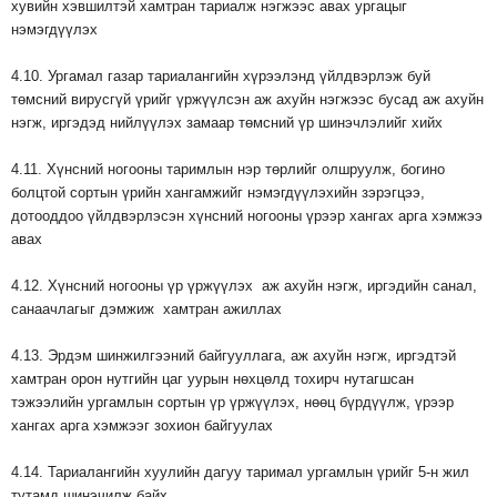
хувийн хэвшилтэй хамтран тариалж нэгжээс авах ургацыг
нэмэгдүүлэх
4.10. Ургамал газар тариалангийн хүрээлэнд үйлдвэрлэж буй
төмсний вирусгүй үрийг үржүүлсэн аж ахуйн нэгжээс бусад аж ахуйн
нэгж, иргэдэд нийлүүлэх замаар төмсний үр шинэчлэлийг хийх
4.11. Хүнсний ногооны таримлын нэр төрлийг олшруулж, богино
болцтой сортын үрийн хангамжийг нэмэгдүүлэхийн зэрэгцээ,
дотооддоо үйлдвэрлэсэн хүнсний ногооны үрээр хангах арга хэмжээ
авах
4.12. Хүнсний ногооны үр үржүүлэх аж ахуйн нэгж, иргэдийн санал,
санаачлагыг дэмжиж хамтран ажиллах
4.13. Эрдэм шинжилгээний байгууллага, аж ахуйн нэгж, иргэдтэй
хамтран орон нутгийн цаг уурын нөхцөлд тохирч нутагшсан
тэжээлийн ургамлын сортын үр үржүүлэх, нөөц бүрдүүлж, үрээр
хангах арга хэмжээг зохион байгуулах
4.14. Тариалангийн хуулийн дагуу таримал ургамлын үрийг 5-н жил
тутамд шинэчилж байх