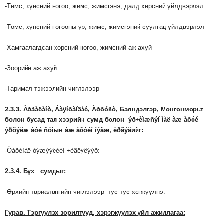
-Төмс, хүнсний ногоо, жимс, жимсгэнэ, далд хөрсний үйлдвэрлэл
-Төмс, хүнсний ногооны үр, жимс, жимсгэний суулгац үйлдвэрлэл
-Хамгаалагдсан хөрсний ногоо, жимсний аж ахуй
-Зоорийн аж ахуй
-Таримал тэжээлийн чиглэлээр
2.3.
3.
Àðãàëàíò, Áàÿíõàíãàé, Àðõóñò,
Баяндэлгэр
,
Мөнгөнморьт
болон
бусад
тал
хээрийн
сумд
болон
ýð÷èìæñýí ìàë àæ àõóé
ýðõýëæ áóé ñóì
ын
àæ àõóéí íýãæ, èðãýä
ийг
:
-Òàðèìàë òýæýýëèéí ÷èãëýëýýð:
2.3.4.
Бүх
сумдыг
:
-Өрхийн тариалангийн чиглэлээр тус тус хөгжүүлнэ.
Гурав
.
Тэргүүлэх
зорилтууд
,
хэрэгжүүлэх
үйл
ажиллагаа
: