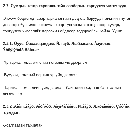
2.3.
Сумдын
газар
тариалангийн
салбарын
тэргүүлэх
чиглэлүүд
Энэхүү бодлогод газар тариалангийн дэд салбаруудыг аймгийн нутаг
дэвсгэрт бүсчилэн хөгжүүлэхээр тусгасны зэрэгцээгээр сумдад
тэргүүлэх чиглэлийг дараахи байдлаар тодорхойлж байна. Үүнд:
2.3.1.
Öýýë, Óãòààë
цайдам
,
Ñ¿ìáýð
,
Æàðãàëàíò
,
Áàÿíöîãò
,
Ýðäýíýñàíò
ñóì
дыг
:
-Үр тариа, төмс, хүнсний ногооны үйлдвэрлэл
-Буудай, төмсний сортын үр үйлдвэрлэл
-Таримал тэжээлийн үйлдвэрлэл, байгалийн хадлан бэлтгэлийн
чиглэлээр
2.
3.2
.
Áàòñ¿ìáýð, Áîðíóóð, Áàÿí÷àíäìàíü, Ñ¿ìáýð, Æàðãàëàíò, Çóóíìîä
сум
дыг
:
-Усалгаатай тариалан