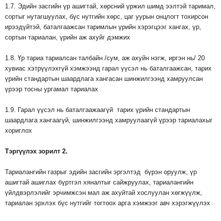
1.7. Эдийн засгийн үр ашигтай, хөрсний үржил шимд ээлтэй таримал,
сортыг нутагшуулах, бүс нутгийн хөрс, цаг уурын онцлогт тохирсон
ирээдүйтэй, баталгаажсан таримлын үрийн хэрэгцээг хангах, үр,
сортын тариалан, үрийн аж ахуйг дэмжих
1.8. Үр тариа тариалсан талбайн /сум, аж ахуйн нэгж, иргэн нь/ 20
хувиас хэтрүүлэхгүй хэмжээнд гарал үүсэл нь баталгаажсан, тарих
үрийн стандартын шаардлага хангасан шинжилгээнд хамруулсан
үрээр тосны ургамал тариалах
1.9. Гарал үүсэл нь баталгаажаагүй тарих үрийн стандартын
шаардлага хангаагүй, шинжилгээнд хамруулаагүй үрээр тариалахыг
хориглох
Тэргүүлэх
зорилт
2.
Тариалангийн газрыг эдийн засгийн эргэлтэд бүрэн оруулж, үр
ашигтай ашиглах бүртгэл хяналтыг сайжруулах, тариалангийн
үйлдвэрлэлийг эрчимжсэн мал аж ахуйтай хослуулан хөгжүүлж,
тариалан эрхлэх бүс нутгийг тогтоох арга хэмжээг авч хэрэгжүүлэх