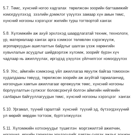
5.7. Төмс, хүнсний ногоо хадгалах төрөлжсөн зоорийн багтаамжийг
нэмэгдүүлэхэд зээлийн дэмжлэг үзүүлэх замаар хүн амын төмс,
хүнсний ногооны хэрэгцээг жилийн турш тогтвортой хангах
5.8. Хүлэмжийн аж ахуй эрхлэхэд шаардлагатай техник, технологи,
үр, материалаар хангах арга хэмжээг төлөвлөн хэрэгжүүлж,
агропаркуудын ашиглалтын байдлыг шалган үзэж хөрөнгийн
хувьчлалын асуудлыг шийдвэрлэж хүлэмж, зоорийг бүрэн хүч
чадлаар нь ажиллуулах, иргэдэд үзүүлэх үйлчилгээг нэмэгдүүлэх
5.9. Улс, аймгийн хэмжээнд үйл ажиллагаа явуулж байгаа томоохон
худалдааны төвүүд, төрөлжсөн зоорийн аж ахуйтай тариаланчид,
ногоочдын хамтын ажиллагааг өргөжүүлж төмс, хүнсний ногооны
борлуулалтын сүлжээг боловсронгуй болгон аймгийн нийгмийн
салбарын байгууллагуудын төмс, хүнсний ногооны хэрэгцээг хангах
5.10. Ургамал, түүний гаралтай хүнсний түүхий эд, бүтээгдэхүүний
ул мөрийг мөрдөн тогтоож, бүртгэлжүүлэх
5.11. Хүлэмжийн хотхонуудыг түшиглэн мэргэжилтэй ажилчин,
ногоочид, өрхийн тариалан эрхлэгчдийг давтан сургах ажлыг зохион