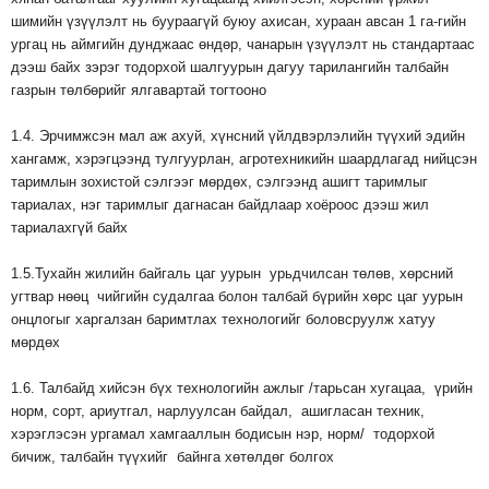
шимийн үзүүлэлт нь буураагүй буюу ахисан, хураан авсан 1 га-гийн
ургац нь аймгийн дунджаас өндөр, чанарын үзүүлэлт нь стандартаас
дээш байх зэрэг тодорхой шалгуурын дагуу тарилангийн талбайн
газрын төлбөрийг ялгавартай тогтооно
1.4. Эрчимжсэн мал аж ахуй, хүнсний үйлдвэрлэлийн түүхий эдийн
хангамж, хэрэгцээнд тулгуурлан, агротехникийн шаардлагад нийцсэн
таримлын зохистой сэлгээг мөрдөх, сэлгээнд ашигт таримлыг
тариалах, нэг таримлыг дагнасан байдлаар хоёроос дээш жил
тариалахгүй байх
1.5.Тухайн жилийн байгаль цаг уурын урьдчилсан төлөв, хөрсний
угтвар нөөц чийгийн судалгаа болон талбай бүрийн хөрс цаг уурын
онцлогыг харгалзан баримтлах технологийг боловсруулж хатуу
мөрдөх
1.6. Талбайд хийсэн бүх технологийн ажлыг /тарьсан хугацаа, үрийн
норм, сорт, ариутгал, нарлуулсан байдал, ашигласан техник,
хэрэглэсэн ургамал хамгааллын бодисын нэр, норм/ тодорхой
бичиж, талбайн түүхийг байнга хөтөлдөг болгох