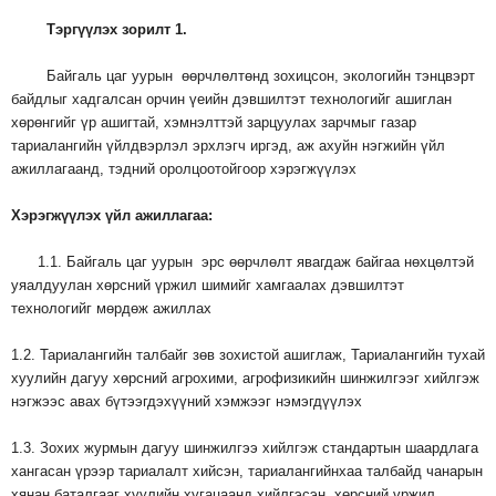
Тэргүүлэх
зорилт
1.
Байгаль цаг уурын өөрчлөлтөнд зохицсон, экологийн тэнцвэрт
байдлыг хадгалсан орчин үеийн дэвшилтэт технологийг ашиглан
хөрөнгийг үр ашигтай, хэмнэлттэй зарцуулах зарчмыг газар
тариалангийн үйлдвэрлэл эрхлэгч иргэд, аж ахуйн нэгжийн үйл
ажиллагаанд, тэдний оролцоотойгоор хэрэгжүүлэх
Хэрэгжүүлэх
үйл
ажиллагаа
:
1.1. Байгаль цаг уурын эрс өөрчлөлт явагдаж байгаа нөхцөлтэй
уяалдуулан
хөрсний үржил шимийг хамгаалах дэвшилтэт
технологийг мөрдөж ажиллах
1.2. Тариалангийн талбайг зөв зохистой ашиглаж, Тариалангийн тухай
хуулийн дагуу хөрсний агрохими, агрофизикийн шинжилгээг хийлгэж
нэгжээс авах бүтээгдэхүүний хэмжээг нэмэгдүүлэх
1.3. Зохих журмын дагуу шинжилгээ хийлгэж стандартын шаардлага
хангасан үрээр тариалалт хийсэн, тариалангийнхаа талбайд чанарын
хянан баталгааг хуулийн хугацаанд хийлгэсэн, хөрсний үржил