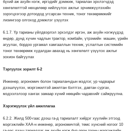
бүхий аж ахуйн нэгж, иргэдийг дэмжиж, тариалан эрхлэгчдэд
хөнгөлөлттэй нөхцөлөөр нийлүүлэх ажлыг эрчимжүүлэхийн
зэрэгцээгээр дотоодод угсарсан техник, тоног төхөөрөмжийг
лизингээр олгоход дэмжлэг үзүүлэх
6.1.7. Үр тарианы үйлдвэрлэл эрхэлдэг иргэн, аж ахуйн нэгжүүдэд
өндөр, дунд хүчин чадлын трактор, комбайн, үтрэмийн машин, үрийн
агуулах, бордоо ургамал хамгааллын техник, услалтын системийн
тоног төхөөрөмж худалдан авахад нь хөнгөлөлт үзүүлэх ажлыг
зохион байгуулах
Тэргүүлэх
зорилт
6-2
Инженер, агрономич болон тариаланчдын мэдлэг, ур чадварыг
дээшлүүлэх, мэргэжилтэй ажилтан бэлтгэх, давтан сургах,
мэдээлэлээр хангах замаар хүний нөөцийн чадавхийг сайжруулна.
Хэрэгжүүлэх
үйл
ажиллагаа
6.2.2. Жилд 500-гаас дээш га-д тариалалт хийдэг хуулийн этгээд
мэргэжлийн ХАА-н инженер, агрономичтой, төмс хүнсний ногоог 10
га-аас дээш тариалдаг аж ахуйн нэгж бүр орон тооны мэргэжлийн