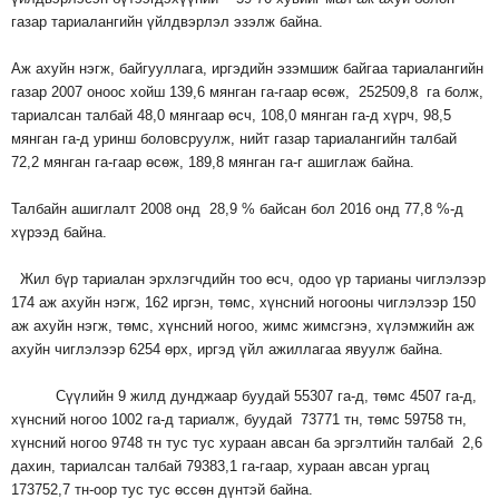
газар тариалангийн үйлдвэрлэл эзэлж байна.
Аж ахуйн нэгж, байгууллага, иргэдийн эзэмшиж байгаа тариалангийн
газар 2007 оноос хойш 139,6 мянган га-гаар өсөж, 252509,8 га болж,
тариалсан талбай 48,0 мянгаар өсч, 108,0 мянган га-д хүрч, 98,5
мянган га-д уринш боловсруулж, нийт газар тариалангийн талбай
72,2 мянган га-гаар өсөж, 189,8 мянган га-г ашиглаж байна.
Талбайн ашиглалт 2008 онд 28,9 % байсан бол 2016 онд 77,8 %-д
хүрээд байна.
Жил бүр тариалан эрхлэгчдийн тоо өсч, одоо үр тарианы чиглэлээр
174 аж ахуйн нэгж, 162 иргэн, төмс, хүнсний ногооны чиглэлээр 150
аж ахуйн нэгж, төмс, хүнсний ногоо, жимс жимсгэнэ, хүлэмжийн аж
ахуйн чиглэлээр 6254 өрх, иргэд үйл ажиллагаа явуулж байна.
Сүүлийн 9 жилд дунджаар буудай 55307 га-д, төмс 4507 га-д,
хүнсний ногоо 1002 га-д тариалж, буудай 73771 тн, төмс 59758 тн,
хүнсний ногоо 9748 тн тус тус хураан авсан ба эргэлтийн талбай 2,6
дахин, тариалсан талбай 79383,1 га-гаар, хураан авсан ургац
173752,7 тн-оор тус тус өссөн дүнтэй байна.