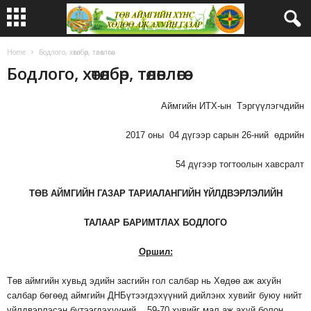
Home
Бодлого, хөтөлбөр, төлөвлөгөө
Бодлого, хөтөлбөр, төлөвлөгөө
Аймгийн ИТХ-ын Тэргүүлэгчдийн
2017 оны 04 дүгээр сарын 26-ний өдрийн
54 дүгээр тогтоолын хавсралт
ТӨВ
АЙМГИЙН
ГАЗАР
ТАРИАЛАНГИЙН
ҮЙЛДВЭРЛЭЛИЙН
ТАЛААР
БАРИМТЛАХ
БОДЛОГО
Оршил:
Төв аймгийн хувьд эдийн засгийн гол салбар нь Хөдөө аж ахуйн
салбар бөгөөд аймгийн ДНБүтээгдэхүүний дийлэнх хувийг буюу нийт
үйлдвэрлэсэн бүтээгдэхүүний 59-70 хувийг мал аж ахуй болон