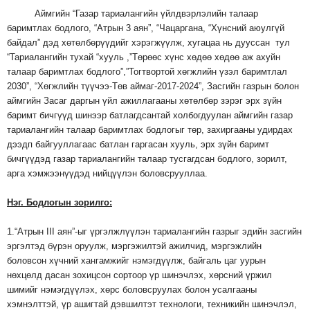
Аймгийн “Газар тариалангийн үйлдвэрлэлийн талаар
баримтлах бодлого, “Атрын 3 аян”, “Чацаргана, “Хүнсний аюулгүй
байдал” дэд хөтөлбөрүүдийг хэрэгжүүлж, хугацаа нь дууссан тул
“Тариалангийн тухай “хууль ,”Төрөөс хүнс хөдөө хөдөө аж ахуйн
талаар баримтлах бодлого”,”Тогтвортой хөгжлийн үзэл баримтлал
2030”, “Хөгжлийн түүчээ-Төв аймаг-2017-2024”, Засгийн газрын болон
аймгийн Засаг даргын үйл ажиллагааны хөтөлбөр зэрэг эрх зүйн
баримт бичгүүд шинээр батлагдсантай холбогдуулан аймгийн газар
тариалангийн талаар баримтлах бодлогыг төр, захиргааны удирдах
дээдп байгууллагаас батлан гаргасан хууль, эрх зүйн баримт
бичгүүдэд газар тариалангийн талаар тусгагдсан бодлого, зорилт,
арга хэмжээнүүдэд нийцүүлэн боловсрууллаа.
Нэг
.
Бодлогын
зорилго
:
1.“Атрын III аян”-ыг үргэлжлүүлэн тариалангийн газрыг эдийн засгийн
эргэлтэд бүрэн оруулж, мэргэжилтэй ажилчид, мэргэжлийн
боловсон хүчний хангамжийг нэмэгдүүлж, байгаль цаг уурын
нөхцөлд дасан зохицсон сортоор үр шинэчлэх, хөрсний үржил
шимийг нэмэгдүүлэх, хөрс боловсруулах болон усалгааны
хэмнэлттэй, үр ашигтай дэвшилтэт технологи, техникийн шинэчлэл,