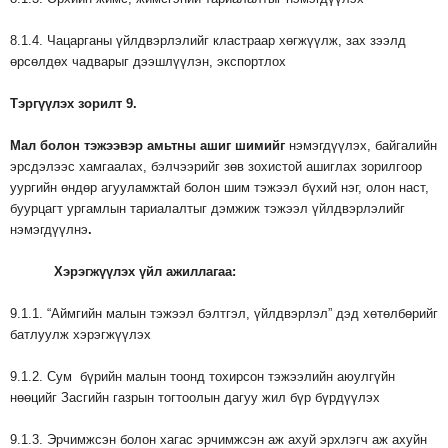
8.1.4. Чацарганы үйлдвэрлэлийг кластраар хөгжүүлж, зах зээлд
өрсөлдөх чадварыг дээшлүүлэн, экспортлох
Тэргүүлэх
зорилт
9.
Мал
болон
тэжээвэр
амьтны
ашиг
шимийг
нэмэгдүүлэх, байгалийн
эрсдэлээс хамгаалах, бэлчээрийг зөв зохистой ашиглах зорилгоор
уургийн өндөр агууламжтай болон шим тэжээл бүхий нэг, олон наст,
буурцагт ургамлын тариалалтыг дэмжиж тэжээл үйлдвэрлэлийг
нэмэгдүүлнэ
.
Хэрэгжүүлэх
үйл
ажиллагаа
:
9.1.1. “Аймгийн малын тэжээл бэлтгэл, үйлдвэрлэл” дэд хөтөлбөрийг
батлуулж хэрэгжүүлэх
9.1.2. Сум бүрийн малын тоонд тохирсон тэжээлийн аюулгүйн
нөөцийг Засгийн газрын тогтоолын дагуу жил бүр бүрдүүлэх
9.1.3. Эрчимжсэн болон хагас эрчимжсэн аж ахуй эрхлэгч аж ахуйн