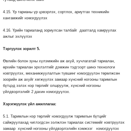
4.15. Үр тарианы үр цэвэрлэх, сортлох, ариутгах техникийн
хангамжийг нэмэгдүүлэх
4.16. Үрийн тариаланд зориулсан талбайг даатгалд хамруулах
ажлыг эхлүүлэх
Тэргүүлэх
зорилт
5.
Өвлийн болон зуны хүлэмжийн аж ахуй, хучлагатай тариалан,
өрхийн тариалан эрхлэлтийг дэмжин тэдгээрт шинэ технологи
нэвтрүүлэх, механикжуулалтын түвшинг нэмэгдүүлэн төрөлжсөн
зоорийн аж ахуйг хөгжүүлэх замаар хүнсний ногооны таримлын
бүтцэд эзлэх нэр төрлийг олшруулж, хүнсний ногооны
үйлдвэрлэлийг 2 дахин нэмэгдүүлэх.
Хэрэгжүүлэх
үйл
ажиллагаа
:
5.1. Таримлын нэр төрлийг нэмэгдүүлж таримлын бүтцийг
сайжруулахад чиглэгдсэн ээлжлэн тариалах системийг нэвтрүүлэх
замаар хүнсний ногооны үйлдвэрлэлийн хэмжээг нэмэгдүүлэх