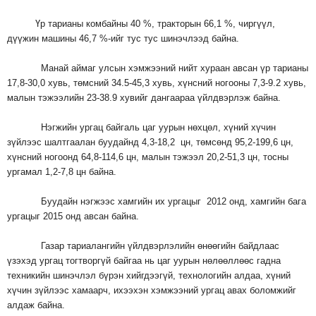
Үр тарианы комбайны 40 %, тракторын 66,1 %, чиргүүл,
дүүжин машины 46,7 %-ийг тус тус шинэчлээд байна.
Манай аймаг улсын хэмжээний нийт хураан авсан үр тарианы
17,8-30,0 хувь, төмсний 34.5-45,3 хувь, хүнсний ногооны 7,3-9.2 хувь,
малын тэжээлийн 23-38.9 хувийг дангаараа үйлдвэрлэж байна.
Нэгжийн ургац байгаль цаг уурын нөхцөл, хүний хүчин
зүйлээс шалтгаалан буудайнд 4,3-18,2 цн, төмсөнд 95,2-199,6 цн,
хүнсний ногоонд 64,8-114,6 цн, малын тэжээл 20,2-51,3 цн, тосны
ургамал 1,2-7,8 цн байна.
Буудайн нэгжээс хамгийн их ургацыг 2012 онд, хамгийн бага
ургацыг 2015 онд авсан байна.
Газар тариалангийн үйлдвэрлэлийн өнөөгийн байдлаас
үзэхэд
ургац тогтворгүй байгаа нь цаг уурын нөлөөллөөс гадна
техникийн шинэчлэл бүрэн хийгдээгүй, технологийн алдаа, хүний
хүчин зүйлээс хамаарч, ихээхэн хэмжээний ургац авах боломжийг
алдаж байна.