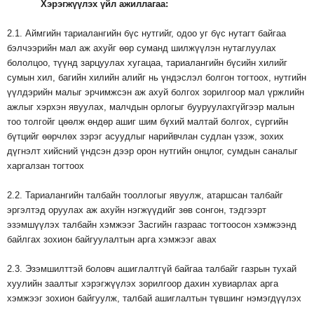
Хэрэгжүүлэх
үйл
ажиллагаа
:
2.1. Аймгийн тариалангийн бүс нутгийг, одоо уг бүс нутагт байгаа
бэлчээрийн мал аж ахуйг өөр суманд шилжүүлэн нутаглуулах
бололцоо, түүнд зарцуулах хугацаа, тариалангийн бүсийн хилийг
сумын хил, багийн хилийн алийг нь үндэслэл болгон тогтоох, нутгийн
үүлдэрийн малыг эрчимжсэн аж ахуй болгох зорилгоор мал үржлийн
ажлыг хэрхэн явуулах, малчдын орлогыг бууруулахгүйгээр малын
тоо толгойг цөөлж өндөр ашиг шим бүхий малтай болгох, сүргийн
бүтцийг өөрчлөх зэрэг асуудлыг нарийвчлан судлан үзэж, зохих
дүгнэлт хийсний үндсэн дээр орон нутгийн онцлог, сумдын саналыг
харгалзан тогтоох
2.2. Тариалангийн талбайн тооллогыг явуулж, атаршсан талбайг
эргэлтэд оруулах аж ахуйн нэгжүүдийг зөв сонгон, тэдгээрт
эзэмшүүлэх талбайн хэмжээг Засгийн газраас тогтоосон хэмжээнд
байлгах зохион байгуулалтын арга хэмжээг авах
2.3. Эзэмшилттэй боловч ашиглалтгүй байгаа талбайг газрын тухай
хуулийн заалтыг хэрэгжүүлэх зорилгоор дахин хувиарлах арга
хэмжээг зохион байгуулж, талбай ашиглалтын түвшинг нэмэгдүүлэх