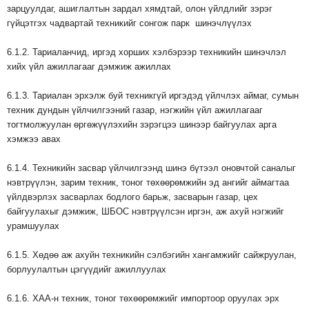
зарцуулдаг, ашиглалтын зардал хямдтай, олон үйлдлийг зэрэг
гүйцэтгэх чадвартай техникийг сонгож парк шинэчлүүлэх
6.1.2. Тариаланчид, иргэд хорших хэлбэрээр техникийн шинэчлэл
хийх үйл ажиллагааг дэмжиж ажиллах
6.1.3. Тариалан эрхэлж буй техникгүй иргэдэд үйлчлэх аймаг, сумын
техник дундын үйлчилгээний газар, нэгжийн үйл ажиллагааг
тогтмолжуулан өргөжүүлэхийн зэрэгцээ шинээр байгуулах арга
хэмжээ авах
6.1.4. Техникийн засвар үйлчилгээнд шинэ бүтээл оновчтой саналыг
нэвтрүүлэн, зарим техник, тоног төхөөрөмжийн эд ангийг аймагтаа
үйлдвэрлэх засварлах бодлого барьж, засварын газар, цех
байгуулахыг дэмжиж, ШБОС нэвтрүүлсэн иргэн, аж ахуй нэгжийг
урамшуулах
6.1.5. Хөдөө аж ахуйн техникийн сэлбэгийн хангамжийг сайжруулан,
борлуулалтын цэгүүдийг ажиллуулах
6.1.6. ХАА-н техник, тоног төхөөрөмжийг импортоор оруулах эрх