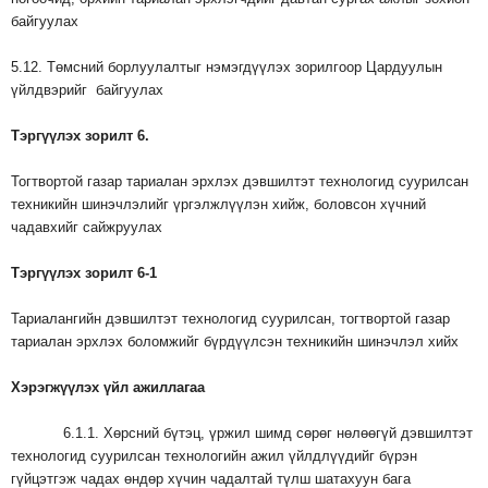
байгуулах
5.12. Төмсний борлуулалтыг нэмэгдүүлэх зорилгоор Цардуулын
үйлдвэрийг байгуулах
Тэргүүлэх
зорилт
6.
Тогтвортой газар тариалан эрхлэх дэвшилтэт технологид суурилсан
техникийн шинэчлэлийг үргэлжлүүлэн хийж, боловсон хүчний
чадавхийг сайжруулах
Тэргүүлэх
зорилт
6-1
Тариалангийн дэвшилтэт технологид суурилсан, тогтвортой газар
тариалан эрхлэх боломжийг бүрдүүлсэн техникийн шинэчлэл хийх
Хэрэгжүүлэх
үйл
ажиллагаа
6.1.1. Хөрсний бүтэц, үржил шимд сөрөг нөлөөгүй дэвшилтэт
технологид суурилсан технологийн ажил үйлдлүүдийг бүрэн
гүйцэтгэж чадах өндөр хүчин чадалтай түлш шатахуун бага