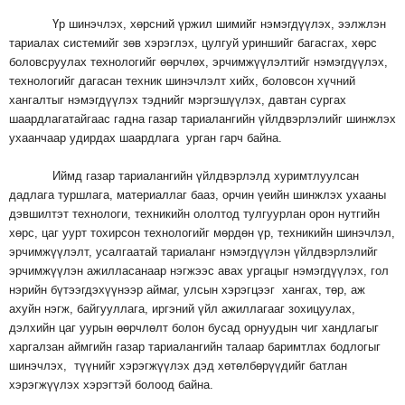
Үр шинэчлэх, хөрсний үржил шимийг нэмэгдүүлэх, ээлжлэн
тариалах системийг зөв хэрэглэх, цулгуй уриншийг багасгах, хөрс
боловсруулах технологийг өөрчлөх, эрчимжүүлэлтийг нэмэгдүүлэх,
технологийг дагасан техник шинэчлэлт хийх, боловсон хүчний
хангалтыг нэмэгдүүлэх тэднийг мэргэшүүлэх, давтан сургах
шаардлагатайгаас гадна газар тариалангийн үйлдвэрлэлийг шинжлэх
ухаанчаар удирдах шаардлага урган гарч байна.
Иймд газар тариалангийн үйлдвэрлэлд хуримтлуулсан
дадлага туршлага, материаллаг бааз, орчин үеийн шинжлэх ухааны
дэвшилтэт технологи, техникийн ололтод тулгуурлан орон нутгийн
хөрс, цаг уурт тохирсон технологийг мөрдөн үр, техникийн шинэчлэл,
эрчимжүүлэлт, усалгаатай тариаланг нэмэгдүүлэн үйлдвэрлэлийг
эрчимжүүлэн ажилласанаар нэгжээс авах ургацыг нэмэгдүүлэх, гол
нэрийн бүтээгдэхүүнээр аймаг, улсын хэрэгцээг хангах, төр, аж
ахуйн нэгж, байгууллага, иргэний үйл ажиллагааг зохицуулах,
дэлхийн цаг уурын өөрчлөлт болон бусад орнуудын чиг хандлагыг
харгалзан аймгийн газар тариалангийн талаар баримтлах бодлогыг
шинэчлэх, түүнийг хэрэгжүүлэх дэд хөтөлбөрүүдийг батлан
хэрэгжүүлэх хэрэгтэй болоод байна.