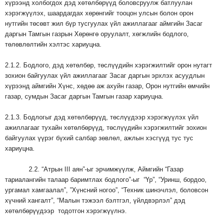
хүрээнд холбогдох дэд хөтөлбөрүүд боловсруулж батлуулан
хэрэгжүүлэх, шаардагдах хөрөнгийг тооцон улсын болон орон
нутгийн төсөвт жил бүр тусгуулах үйл ажиллагааг аймгийн Засаг
даргын Тамгын газрын Хөрөнгө оруулалт, хөгжлийн бодлого,
төлөвлөлтийн хэлтэс хариуцна.
2.1.2. Бодлого, дэд хөтөлбөр, төслүүдийн хэрэгжилтийг орон нутагт
зохион байгуулах үйл ажиллагааг Засаг даргын эрхлэх асуудлын
хүрээнд аймгийн Хүнс, хөдөө аж ахуйн газар, Орон нутгийн өмчийн
газар, сумдын Засаг даргын Тамгын газар хариуцна.
2.1.3. Бодлогыг дэд хөтөлбөрүүд, төслүүдээр хэрэгжүүлэх үйл
ажиллагааг тухайн хөтөлбөрүүд, төслүүдийн хэрэгжилтийг зохион
байгуулах үүрэг бүхий салбар зөвлөл, ажлын хэсгүүд тус тус
хариуцна.
2.2. “Атрын III аян”-ыг эрчимжүүлж, Аймгийн “Газар
тариалангийн талаар баримтлах бодлого”-ыг “Үр”, “Уринш, бордоо,
ургамал хамгаалал”, ”Хүнсний ногоо”, “Техник шинэчлэл, боловсон
хүчний хангалт”, “Малын тэжээл бэлтгэл, үйлдвэрлэл” дэд
хөтөлбөрүүдээр тодотгон хэрэгжүүлнэ.