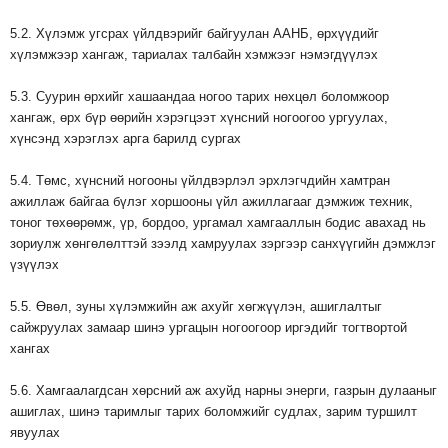
5.2. Хүлэмж угсрах үйлдвэрийг байгуулан ААНБ, өрхүүдийг
хүлэмжээр хангаж, тариалах талбайн хэмжээг нэмэгдүүлэх
5.3. Суурин өрхийг хашаандаа ногоо тарих нөхцөл боломжоор
хангаж, өрх бүр өөрийн хэрэгцээт хүнсний ногоогоо ургуулах,
хүнсэнд хэрэглэх арга барилд сургах
5.4. Төмс, хүнсний ногооны үйлдвэрлэл эрхлэгчдийн хамтран
ажиллаж байгаа бүлэг хоршооны үйл ажиллагааг дэмжиж техник,
тоног төхөөрөмж, үр, бордоо, ургамал хамгааллын бодис авахад нь
зориулж хөнгөлөлттэй зээлд хамруулах зэргээр санхүүгийн дэмжлэг
үзүүлэх
5.5. Өвөл, зуны хүлэмжийн аж ахуйг хөгжүүлэн, ашиглалтыг
сайжруулах замаар шинэ ургацын ногоогоор иргэдийг тогтвортой
хангах
5.6. Хамгаалагдсан хөрсний аж ахуйд нарны энерги, газрын дулааныг
ашиглах, шинэ таримлыг тарих боломжийг судлах, зарим туршилт
явуулах