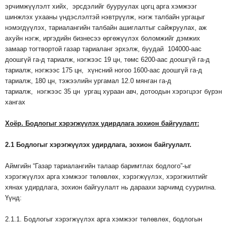
эрчимжүүлэлт хийх, эрсдэлийг бууруулах цогц арга хэмжээг
шинжлэх ухааны үндэслэлтэй нэвтрүүлж, нэгж талбайн ургацыг
нэмэгдүүлэх, тариалангийн талбайн ашиглалтыг сайжруулах, аж
ахуйн нэгж, иргэдийн бизнесээ өргөжүүлэх боломжийг дэмжих
замаар тогтвортой газар тариаланг эрхэлж, буудай 104000-аас
доошгүй га-д тариалж, нэгжээс 19 цн, төмс 6200-аас доошгүй га-д
тариалж, нэгжээс 175 цн, хүнсний ногоо 1600-аас доошгүй га-д
тариалж, 180 цн, тэжээлийн ургамал 12.0 мянган га-д
тариалж, нэгжээс 35 цн ургац хураан авч, дотоодын хэрэгцээг бүрэн
хангах
Хоёр
.
Бодлогыг
хэрэгжүүлэх
удирдлага
зохион
байгуулалт
:
2.1
Бодлогыг
хэрэгжүүлэх
удирдлага
,
зохион
байгуулалт
.
Аймгийн “Газар тариалангийн талаар баримтлах бодлого”-ыг
хэрэгжүүлэх арга хэмжээг төлөвлөх, хэрэгжүүлэх, хэрэгжилтийг
хянах удирдлага, зохион байгуулалт нь дараахи зарчимд суурилна.
Үүнд:
2.1.1. Бодлогыг хэрэгжүүлэх арга хэмжээг төлөвлөх, бодлогын