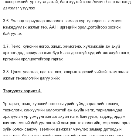
төхөөрөмжийг урт хугацаатай, бага хүүтэй зээл /лизинг/-ээр олгоход
дэмжлэг үзүүлэх
3.6. Үүлэнд зориудаар нөлөөлөх замаар хур тунадасны хэмжээг
нэмэгдүүлэх ажлыг төр, ААН, иргэдийн оролцоотойгоор зохион
байгуулах
3.7. Төмс, хүнсний ногоо, жимс, жимсгэнэ, хүлэмжийн аж ахуй
эрхлэгчдэд зориулан жил бүр 5-аас доошгүй худгийг аж ахуйн нэгж,
иргэдийн оролцоотойгоор гаргах
3.8. Цэнэг усалгаа, цас тогтоох, хаврын хөрсний чийгийг хамгаалах
ажлыг технологийн дагуу хийх
Тэргүүлэх
зорилт
4.
Үр тариа, төмс, хүнсний ногооны үрийн үйлдвэрлэлийг техник,
технологи, санхүүгийн боломжтой аж ахуйн нэгж, тариаланчдад
эрхлүүлэн үр үржүүлгийн аж ахуйн нэгж байгуулж, тэдэнд эрдэм
шинжилгээний байгууллагатай хамтран технологийн, мэргэжил арга
зүйн болон санхүү, зээлийн дэмжлэг үзүүлэх замаар дотоодын
хэрэгцээг бүрэн хангахуйц орон нутгийн хөрс, цаг уурын онцлогт