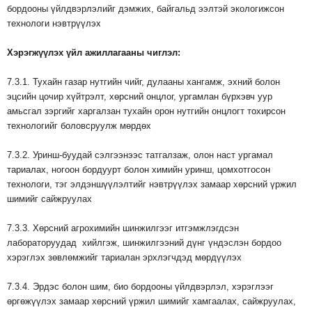
бордооны үйлдвэрлэлийг дэмжих, байгальд ээлтэй экологижсон
технологи нэвтрүүлэх
Хэрэгжүүлэх
үйл
ажиллагааны
чиглэл
:
7.3.1. Тухайн газар нутгийн чийг, дулааны хангамж, эхний болон
эцсийн цочир хүйтрэлт, хөрсний онцлог, ургамлан бүрхэвч уур
амьсгал зэргийг харгалзан тухайн орон нутгийн онцлогт тохирсон
технологийг боловсруулж мөрдөх
7.3.2. Уринш-буудай сэлгээнээс татгалзаж, олон наст ургамал
тариалах, ногоон бордуурт болон химийн уринш, цомхотгосон
технологи, тэг элдэншүүлэлтийг нэвтрүүлэх замаар хөрсний үржил
шимийг сайжруулах
7.3.3. Хөрсний агрохимийн шинжилгээг итгэмжлэгдсэн
лабораторуудад хийлгэж, шинжилгээний дүнг үндэслэн бордоо
хэрэглэх зөвлөмжийг тариалан эрхлэгчдэд мөрдүүлэх
7.3.4. Эрдэс болон шим, био бордооны үйлдвэрлэл, хэрэглээг
өргөжүүлэх замаар хөрсний үржил шимийг хамгаалах, сайжруулах,