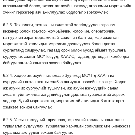
агрономичтой болох, жижиг аж ахуйн нэгжүүд агрономич мэргэжлийн
хүнийг гэрээгээр авч ажиллуулах бодлогыг хэрэгжүүлэх
6.2.3. Технологи, техник шинэчлэлтэй холбогдуулан агроном,
инженер болон тракторч-комбайнчин, ногоочин, операторчин,
гагнуурчин зэрэг мэргэжилтэй ажилчин бэлтгэх, мэргэжилтэн,
мэргэжилтэй ажилчдыг мэргэжил дээшлүүлэх болон давтан
сургалтанд хамруулах, гадаад орон болон бусад аймагт туршлага
судлуулах ажлыг МСҮТөвүүд, ХААИС, гадаад, дотоодын холбогдох
байгууллагатай хамтран зохион байгуулах
6.2.4. Хөдөө аж ахуйн чиглэлээр Зуунмод МСҮТ-д ХАА-н их
сургуулийн анхан шатны салбар ангиудыг нээхийн зэрэгцээ Хөдөө
аж ахуйн их сургуулийг түшиглэн, аж ахуйн нэгжүүдийн санал
хүсэлт, үйл ажиллагаанд нийцүүлэн дадлага туршлагатай хөрвөх
чадвар бүхий мэргэжилтэн, мэргэжилтэй ажилчдыг бэлтгэх арга
хэмжээг зохион байгуулах
6.2.5. Улсын тэргүүний тариаланч, тэргүүний тариланч хамт олны
туршлагыг судлуулах, туршлагаа харилцан солилцож бие биенээсээ
суралцах ажлуудыг зохион байгуулах