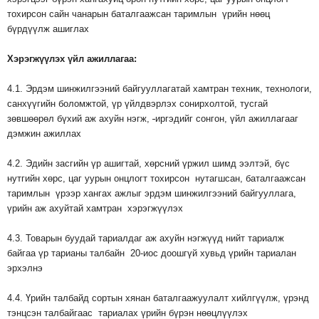
тохирсон сайн чанарын баталгаажсан таримлын үрийн нөөц
бүрдүүлж ашиглах
Хэрэгжүүлэх
үйл
ажиллагаа
:
4.1. Эрдэм шинжилгээний байгууллагатай хамтран техник, технологи,
санхүүгийн боломжтой, үр үйлдвэрлэх сонирхолтой, тусгай
зөвшөөрөл бүхий аж ахуйн нэгж,
иргэдийг сонгон, үйл ажиллагааг
дэмжин ажиллах
4.2. Эдийн засгийн үр ашигтай, хөрсний үржил шимд ээлтэй, бүс
нутгийн хөрс, цаг уурын онцлогт тохирсон нутагшсан, баталгаажсан
таримлын үрээр хангах ажлыг эрдэм шинжилгээний байгууллага,
үрийн аж ахуйтай хамтран хэрэгжүүлэх
4.3. Товарын буудай тариалдаг аж ахуйн нэгжүүд нийт тариалж
байгаа үр тарианы талбайн 20-иос доошгүй хувьд үрийн тариалан
эрхэлнэ
4.4. Үрийн талбайд сортын хянан баталгаажуулалт хийлгүүлж, үрэнд
тэнцсэн талбайгаас тариалах үрийн бүрэн нөөцлүүлэх