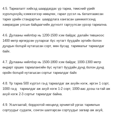
4.5. Тариалалт хийхэд шаардагдах үр тариа, төмсний үрийг
хүрэлцэхүйц хэмжээгээр нөөцлөх, гарал үүсэл нь баталгаажсан
тарих үрийн стандартын шаардлага хангасан шинжилгээнд
хамрагдаж улсын байцаагчийн дүгнэлт гаргуулсан үрээр тариална.
4.6. Дулааны нийлбэр нь 1200-1500 хэм байдаг, далайн төвшнээс
1400 метр өргөгдсөн уулархаг бүс нутагт буудайн эртийн болон
дундын болцой нутагшсан сорт, мөн бусад тарималыг тариалдаг
байх.
4.7. Дулааны нийлбэр нь 1500-1800 хэм байдаг, 1000-1300 метр
өндөрт орших тариалангийн бүс нутагт буудайн дунд болон дунд
оройн болцой нутагшсан сортыг тариалдаг байх
4.8. Үр тариа 500 хүртэл га-д тариалдаг аж ахуйн нэгж, иргэн 1 сорт,
1000 га-д тариалдаг аж ахуй нэгж 1-2 сорт, 1000-аас дээш га-тай аж
ахуй нэгж 2-3 сортыг тариалдаг байна.
4.9. Усалгаатай, бордоотой нөхцөлд эрчимтэй ургах таримлын
сортуудыг судалж, сонгон шалгарсан сортуудыг загвар аж ахуй,