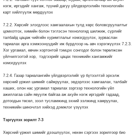
нэгж, иргэдийг хангаж, түүний дагуу үйлдвэрлэлийн технологийн
карт хийлгүүлж мөрдүүлэх
7.2.2. Хөрсийг элэгдлээс хамгаалахын тулд хөрс боловсруулалтыг
цомхотгох, химийн болон тэглэсэн технологид шилжиж, сүрлийг
талбайд цацаж чийгийн хуримтлалыг нэмэгдүүлэх, зурваслан
тариалах арга хэмжээнүүдийг иж бүрдлээр нь авч хэрэгжүүлэх 7.2.3.
Хог ургамал, өвчин хортонтой тэмцэх сонгодог болон төрөлжсөн
үйлчилгээтэй хор, тэдгээрийг цацах техникийн хангамжийг
нэмэгдүүлэх
7.2.4. Газар тариалангийн үйлдвэрлэлийг үр бүтээлтэй эрхэлж
хөрсний үржил шимийг сайжруулах, эвдэрлээс хамгаалах, талбайг
хаших, олон нас ургамал тариалах зэргээр технологийн үйл
ажиллагаа сайн явуулж байгаа аж ахуйн нэгж иргэдийг гадаад,
дотоодын төсөл, зээл тусламжинд эхний ээлжинд хамруулах,
техникийн шинэчлэл хийхэд дэмжлэг үзүүлэх
Тэргүүлэх
зорилт
7-3
Хөрсний үржил шимийг дээшлүүлэх, нөхөн сэргээх зорилгоор био