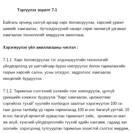
Тэргүүлэх
зорилт
7-1
Байгаль орчинд халгүй аргаар хөрс боловсруулах, хөрсний үржил
шимийг хамгаалах, бүтээгдэхүүний чанарт сөрөг нөлөөгүй ургамал
хамгаалах технологийг мөрдүүлж ажиллана.
Хэрэгжүүлэх
үйл
ажиллагааны
чиглэл
:
7.1.1. Хөрс боловсруулах тэг элдэншүүлгийн технологийг
үйлдвэрлэлд үе шаттайгаар бүрэн нэвтрүүлэх болон тариалангийн
газрын хөрсийг салхи, усны элэгдэл, эвдрэлээс хамгаалах
нөхцөлийг бүрдүүлэх
7.1.2. Таримлын сэлгээний ээлжийн тоог нэмэгдүүлж, цулгуй
уриншийн хэмжээг бууруулж “Хөрс хамгаалах, цөлжилтөөс
сэргийлэх тухай” хуулийн холбогдох заалтыг хэрэгжүүлэн 100 га-
гаас дээш талбайд үр тариа тариалахад 100 м-ээс багагүй урттай, 10
м-ээс багагүй өргөнтэй зурваслан тариалалт хийх, эрчимжсэн мал
аж ахуй, хүнсний үйлдвэрлэлийн түүхий эдийн хангамж, гадаад зах
зээлийн хэрэгцээнд тулгуурлан таримлын зохистой сэлгээг мөрдөж,