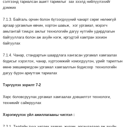
сэлгээнд тариалсан ашигт таримлыг зах зээлд нийлүүлэхийг
дэмжих
7.1.3. Байгаль орчин болон бүтээгдхүүний чанарт сөрөг нөлөөгүй
аргаар ургамлын өвчин, хортон шавьж, хог ургамал, мэрэгч
амьтантай тэмцэх ажлыг технологийн дагуу нутгийн удирдлагын
байгууллага болон аж ахуйн нэгж, иргэдтэй хамтран зохион
байгуулах
7.1.4. Чанар, стандартын шаардлага хангасан ургамал хамгаалах
бодисыг хэрэглэх, чанар, хүртээмжийг нэмэгдүүлэн, үрийг тарилтын
өмнө зөвшөөрөгдсөн ургамал хамгааллын бодисоор технологийн
дагуу бүрэн ариутгаж тариалах
Тэргүүлэх
зорилт
7-2
Хөрс боловсруулах,ургамал хамгаалах дэвшилтэт технологи,
техникийг сайжруулах
Хэрэгжүүлэх
үйл
ажиллагааны
чиглэл
:
7.2.1. Талбайн түүх хөтлөх заавар, журам, аргачлалаар аж ахуйн