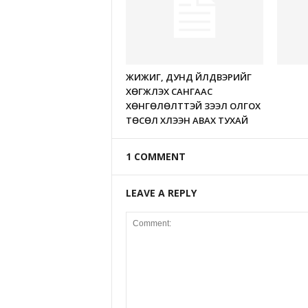
ЖИЖИГ, ДУНД ҮЙЛДВЭРИЙГ
ХӨГЖҮҮЛЭХ САНГААС
ХӨНГӨЛӨЛТТЭЙ ЗЭЭЛ ОЛГОХ
ТӨСӨЛ ХҮЛЭЭН АВАХ ТУХАЙ
1 COMMENT
LEAVE A REPLY