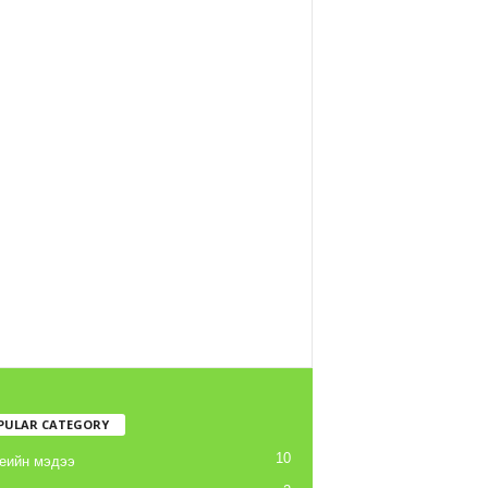
PULAR CATEGORY
10
еийн мэдээ