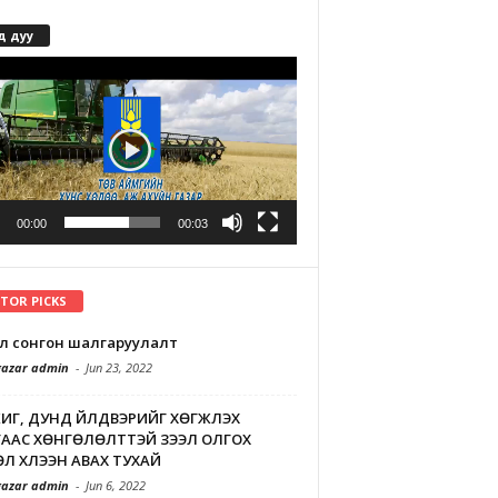
д дуу
r
00:00
00:03
ITOR PICKS
л сонгон шалгаруулалт
azar admin
-
Jun 23, 2022
Г, ДУНД ҮЙЛДВЭРИЙГ ХӨГЖҮҮЛЭХ
ААС ХӨНГӨЛӨЛТТЭЙ ЗЭЭЛ ОЛГОХ
Л ХҮЛЭЭН АВАХ ТУХАЙ
azar admin
-
Jun 6, 2022