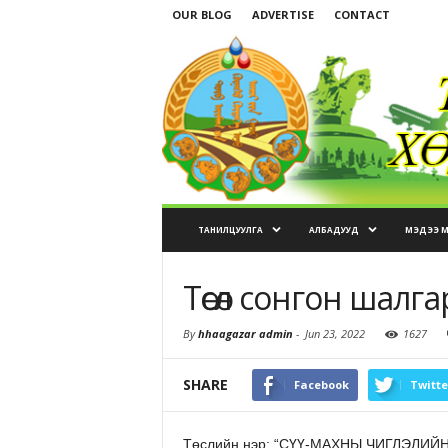
OUR BLOG
ADVERTISE
CONTACT
ТАНИЛЦУУЛГА
АЛБАДУУД
МЭДЭЭ 
Төсөл сонгон шалг
By
hhaagazar admin
-
Jun 23, 2022
1627
SHARE
Facebook
Twitte
Төслийн нэр: “СҮҮ-МАХНЫ ЧИГЛЭЛИ