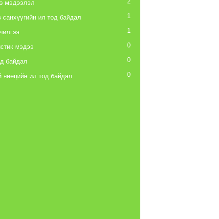
2
э мэдээлэл
1
 санхүүгийн ил тод байдал
1
чилгээ
0
стик мэдээ
0
од байдал
0
 нөөцийн ил тод байдал