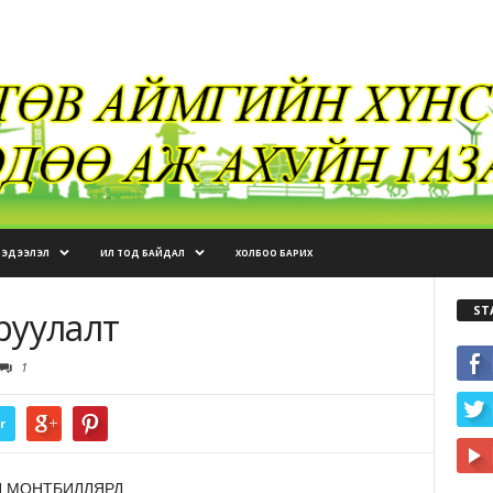
МЭДЭЭЛЭЛ
ИЛ ТОД БАЙДАЛ
ХОЛБОО БАРИХ
ST
аруулалт
1
r
ЙН МОНТБИЛЛЯРД