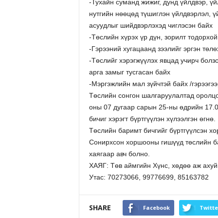
-Тухайн суманд жижиг, дунд үйлдвэр, ү
нутгийн нөөцөд түшиглэн үйлдвэрлэл, үй
асуудлыг шийдвэрлэхэд чиглэсэн байх
-Төслийн хүрэх үр дүн, зорилт тодорхой
-Гэрээний хугацаанд зээлийг эргэн төл
-Төслийг хэрэгжүүлэх явцад учирч болз
арга замыг тусгасан байх
-Мэргэжлийн мал зүйчтэй байх /гэрээгэ
Төслийн сонгон шалгаруулалтад оролцо
оны 07 дугаар сарын 25-ны өдрийн 17.0
бичиг хэрэгт бүртгүүлэн хүлээлгэн өгнө.
Төслийн баримт бичгийг бүртгүүлсэн хо
Сонирхсон хоршооны гишүүд төслийн ба
хаягаар авч болно.
ХАЯГ: Төв аймгийн Хүнс, хөдөө аж ахуй
Утас: 70273066, 99776699, 85163782
SHARE
Facebook
Twitte