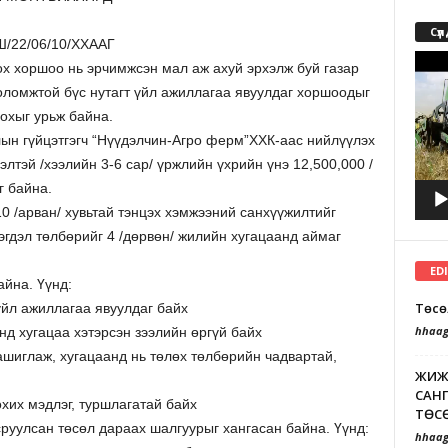
Сүл
Ш/22/06/10/ХХААГ
Video
х хоршоо нь эрчимжсэн мал аж ахуй эрхэлж буй газар
Playe
оломжтой бүс нутагт үйл ажиллагаа явуулдаг хоршоодыг
охыг урьж байна.
ын гүйцэтгэгч “Нүүдэлчин-Агро ферм”ХХК-аас нийлүүлэх
элтэй /хээлийн 3-6 сар/ үржлийн үхрийн үнэ 12,500,000 /
г байна.
0 /арван/ хувьтай тэнцэх хэмжээний санхүүжилтийг
эгдэл төлбөрийг 4 /дөрвөн/ жилийн хугацаанд аймаг
ED
йна. Үүнд:
Төсө
үйл ажиллагаа явуулдаг байх
hhaag
д хугацаа хэтэрсэн зээлийн өргүй байх
ашиглаж, хугацаанд нь төлөх төлбөрийн чадвартай,
ЖИЖИ
САНГ
хих мэдлэг, туршлагатай байх
ТӨСӨ
уулсан төсөл дараах шалгуурыг хангасан байна. Үүнд:
hhaag