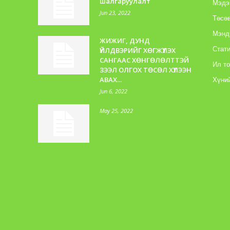
шалгаруулалт
Мэдэ
Jun 23, 2022
Төсөв
Мэнд
ЖИЖИГ, ДУНД
Стати
ҮЙЛДВЭРИЙГ ХӨГЖҮҮЛЭХ
САНГААС ХӨНГӨЛӨЛТТЭЙ
Ил т
ЗЭЭЛ ОЛГОХ ТӨСӨЛ ХҮЛЭЭН
АВАХ...
Хүний
Jun 6, 2022
May 25, 2022