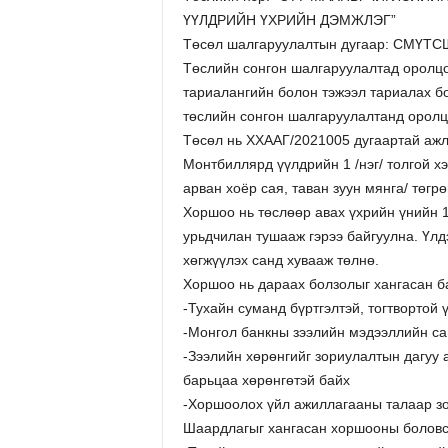
ҮҮЛДРИЙН ҮХРИЙН ДЭМЖЛЭГ”
Төсөл шалгаруулалтын дугаар: СМҮТС
Төслийн сонгон шалгаруулалтад оролцо
тариалангийн болон тэжээл тариалах б
төслийн сонгон шалгаруулалтанд оролц
Төсөл нь ХХААГ/2021005 дугаартай ажл
Монтбиллярд үүлдрийн 1 /нэг/ толгой хэ
арван хоёр сая, таван зуун мянга/ төгрө
Хоршоо нь төслөөр авах үхрийн үнийн 1
урьдчилан тушааж гэрээ байгуулна. Үлд
хөгжүүлэх санд хувааж төлнө.
Хоршоо нь дараах болзолыг хангасан ба
-Тухайн суманд бүртгэлтэй, тогтвортой 
-Монгол банкны зээлийн мэдээллийн сан
-Зээлийн хөрөнгийг зориулалтын дагуу 
барьцаа хөрөнгөтэй байх
-Хоршоолох үйл ажиллагааны талаар зо
Шаардлагыг хангасан хоршооны боловср