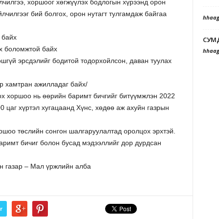
йлчилгээ, хоршоог хөгжүүлэх бодлогын хүрээнд орон
лчилгээг бий болгох, орон нутагт тулгамдаж байгаа
hhaag
 байх
СУМ
өх боломжтой байх
hhaag
ошгүй эрсдэлийг бодитой тодорхойлсон, даван туулах
эр хамтран ажилладаг байх/
х хоршоо нь өөрийн баримт бичгийг битүүмжлэн 2022
0 цаг хүртэл хугацаанд Хүнс, хөдөө аж ахуйн газрын
ршоо төслийн сонгон шалгаруулалтад оролцох эрхтэй.
римт бичиг болон бусад мэдээллийг дор дурдсан
н газар – Мал үржлийн алба
r