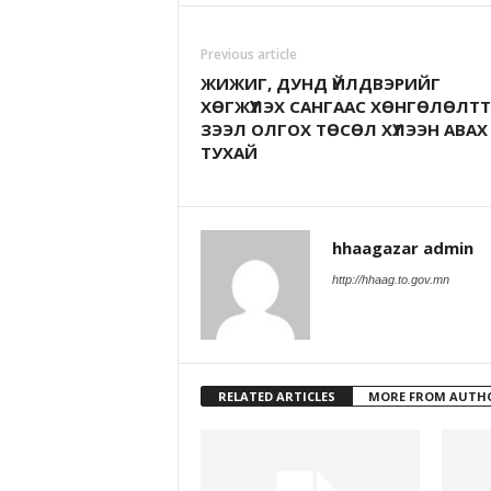
Previous article
ЖИЖИГ, ДУНД ҮЙЛДВЭРИЙГ
ХӨГЖҮҮЛЭХ САНГААС ХӨНГӨЛӨЛТ
ЗЭЭЛ ОЛГОХ ТӨСӨЛ ХҮЛЭЭН АВАХ
ТУХАЙ
hhaagazar admin
http://hhaag.to.gov.mn
RELATED ARTICLES
MORE FROM AUTH