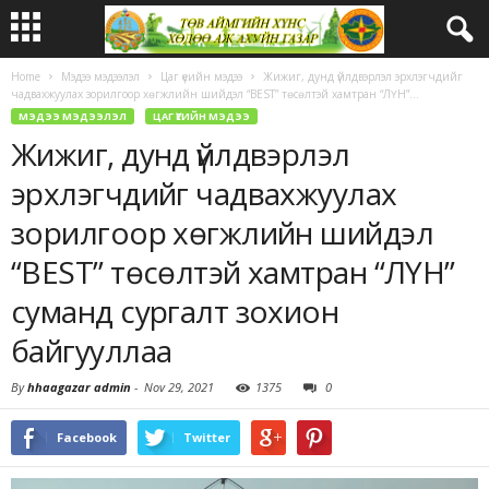
Home
Мэдээ мэдээлэл
Цаг үеийн мэдээ
Жижиг, дунд үйлдвэрлэл эрхлэгчдийг
чадвахжуулах зорилгоор хөгжлийн шийдэл “BEST” төсөлтэй хамтран “ЛҮН”...
МЭДЭЭ МЭДЭЭЛЭЛ
ЦАГ ҮЕИЙН МЭДЭЭ
Жижиг, дунд үйлдвэрлэл
эрхлэгчдийг чадвахжуулах
зорилгоор хөгжлийн шийдэл
“BEST” төсөлтэй хамтран “ЛҮН”
суманд сургалт зохион
байгууллаа
By
hhaagazar admin
-
Nov 29, 2021
1375
0
Facebook
Twitter