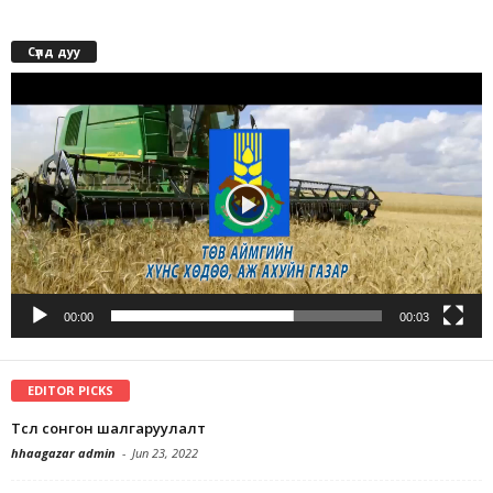
Сүлд дуу
Video
Player
00:00
00:03
EDITOR PICKS
Төсөл сонгон шалгаруулалт
hhaagazar admin
-
Jun 23, 2022