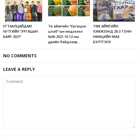
УГТААЛЦАЙДАМ
Төв аймгийн “Ургацын
ТӨВ АЙМГИЙН
НУТГИЙН “УРГАЦЫН
штаб”-ын мэдээлэл
ХЭМЖЭЭНД 28.3 ТОНН
БАЯР-2021”
№06 2021.10.12-ны
НӨӨЦИЙН МАХ
өдрийн байдлаар…
БЭЛТГЭНЭ
NO COMMENTS
LEAVE A REPLY