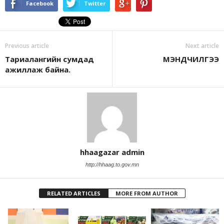
Facebook
Twitter
Previous article
Next article
Тариалангийн сумдад
МЭНДЧИЛГЭЭ
ажиллаж байна.
hhaagazar admin
http://hhaag.to.gov.mn
RELATED ARTICLES
MORE FROM AUTHOR