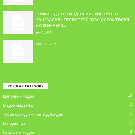
ЖИЖИГ, ДУНД ҮЙЛДВЭРИЙГ ХӨГЖҮҮЛЭХ
САНГААС ХӨНГӨЛӨЛТТЭЙ ЗЭЭЛ ОЛГОХ ТӨСӨЛ
ХҮЛЭЭН АВАХ...
Jun 6, 2022
May 25, 2022
POPULAR CATEGORY
10
Цаг үеийн мэдээ
2
Мэдээ мэдээлэл
1
Төсөв санхүүгийн ил тод байдал
1
Мэндчилгээ
0
Статистик мэдээ