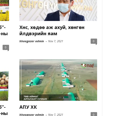
б”-
Хүнс, хөдөө аж ахуй, хөнгөн
-ны
үйлдвэрийн яам
hhaagazar admin
-
Nov 7, 2021
0
0
б”-
АПУ ХК
-ны
hhaagazar admin
-
Nov 7, 2021
0