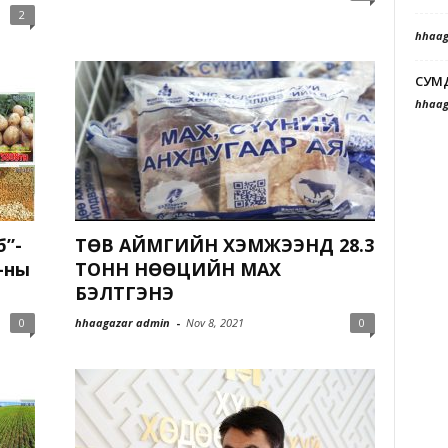
2
hhaag
СУМ
hhaag
б”-
ТӨВ АЙМГИЙН ХЭМЖЭЭНД 28.3
-ны
ТОНН НӨӨЦИЙН МАХ
БЭЛТГЭНЭ
0
hhaagazar admin
-
Nov 8, 2021
0