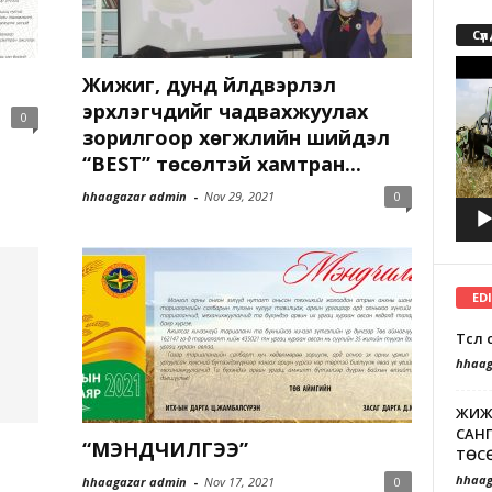
Сүл
Video
Жижиг, дунд үйлдвэрлэл
Playe
эрхлэгчдийг чадвахжуулах
0
зорилгоор хөгжлийн шийдэл
“BEST” төсөлтэй хамтран...
hhaagazar admin
-
Nov 29, 2021
0
ED
Төсө
hhaag
ЖИЖ
САНГ
“МЭНДЧИЛГЭЭ”
ТӨСӨ
hhaag
hhaagazar admin
-
Nov 17, 2021
0