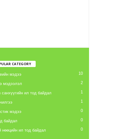
PULAR CATEGORY
10
еийн мэдээ
2
э мэдээлэл
1
 санхүүгийн ил тод байдал
1
чилгээ
0
стик мэдээ
0
од байдал
0
 нөөцийн ил тод байдал