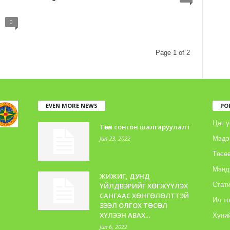
0
Page 1 of 2
EVEN MORE NEWS
PO
Цаг ү
Төсөл сонгон шалгаруулалт
Jun 23, 2022
Мэдэ
Төсөв
Мэнд
ЖИЖИГ, ДУНД
Стати
ҮЙЛДВЭРИЙГ ХӨГЖҮҮЛЭХ
САНГААС ХӨНГӨЛӨЛТТЭЙ
Ил т
ЗЭЭЛ ОЛГОХ ТӨСӨЛ
ХҮЛЭЭН АВАХ...
Хүний
Jun 6, 2022