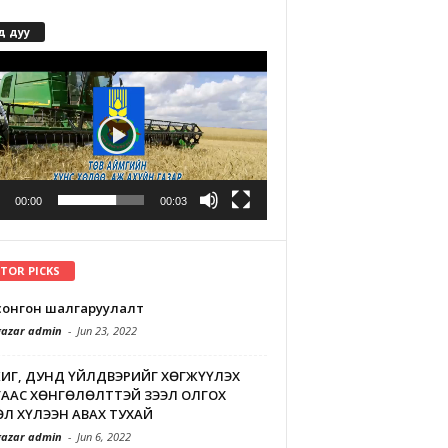
д дуу
r
00:00
00:03
ITOR PICKS
л сонгон шалгаруулалт
azar admin
-
Jun 23, 2022
ИГ, ДУНД ҮЙЛДВЭРИЙГ ХӨГЖҮҮЛЭХ
ААС ХӨНГӨЛӨЛТТЭЙ ЗЭЭЛ ОЛГОХ
Л ХҮЛЭЭН АВАХ ТУХАЙ
azar admin
-
Jun 6, 2022