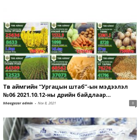
Төв аймгийн “Ургацын штаб”-ын мэдээлэл
№06 2021.10.12-ны өдрийн байдлаар…
hhaagazar admin
-
Nov 8, 2021
0