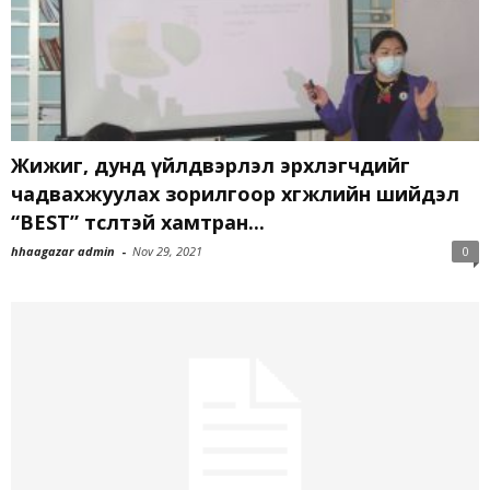
Жижиг, дунд үйлдвэрлэл эрхлэгчдийг
чадвахжуулах зорилгоор хөгжлийн шийдэл
“BEST” төсөлтэй хамтран...
hhaagazar admin
-
Nov 29, 2021
0