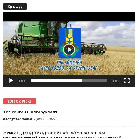
Сүлд дуу
Video
Player
00:00
00:03
EDITOR PICKS
Төсөл сонгон шалгаруулалт
hhaagazar admin
-
Jun 23, 2022
ЖИЖИГ, ДУНД ҮЙЛДВЭРИЙГ ХӨГЖҮҮЛЭХ САНГААС