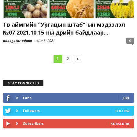
Төв аймгийн “Ургацын штаб”-ын мэдээлэл
№07 2021.10.15-ны өдрийн байдлаар…
hhaagazar admin
-
Nov 8, 2021
0
1
2
STAY CONNECTED
0
Fans
LIKE
0
Followers
FOLLOW
0
Subscribers
SUBSCRIBE