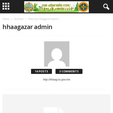
Home
Authors
Posts by hhaagazar admin
hhaagazar admin
14 POSTS
3 COMMENTS
http://hhaag.to.gov.mn