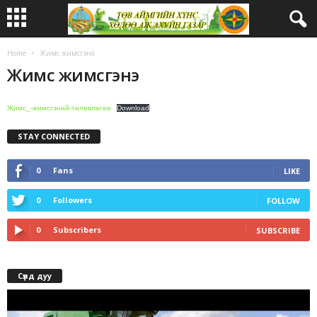
Home
Жимс жимсгэнэ
Жимс жимсгэнэ
Жимс_-жимсгэний-төлөвлөгөө
Download
STAY CONNECTED
0
Fans
LIKE
0
Followers
FOLLOW
0
Subscribers
SUBSCRIBE
Сүлд дуу
Video
Player