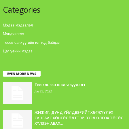
Categories
Мэдээ мэдээлэл
Мэндчилгээ
Төсөв санхүүгийн ил тод байдал
Цаг үеийн мэдээ
EVEN MORE NEWS
Төсөл сонгон шалгаруулалт
Jun 23, 2022
ЖИЖИГ, ДУНД ҮЙЛДВЭРИЙГ ХӨГЖҮҮЛЭХ
САНГААС ХӨНГӨЛӨЛТТЭЙ ЗЭЭЛ ОЛГОХ ТӨСӨЛ
ХҮЛЭЭН АВАХ...