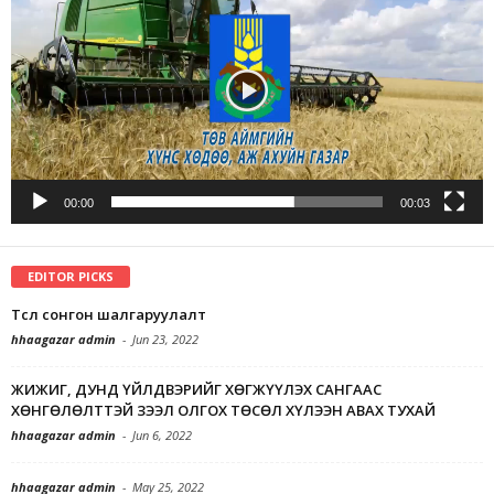
00:00
00:03
EDITOR PICKS
Төсөл сонгон шалгаруулалт
hhaagazar admin
-
Jun 23, 2022
ЖИЖИГ, ДУНД ҮЙЛДВЭРИЙГ ХӨГЖҮҮЛЭХ САНГААС
ХӨНГӨЛӨЛТТЭЙ ЗЭЭЛ ОЛГОХ ТӨСӨЛ ХҮЛЭЭН АВАХ ТУХАЙ
hhaagazar admin
-
Jun 6, 2022
hhaagazar admin
-
May 25, 2022