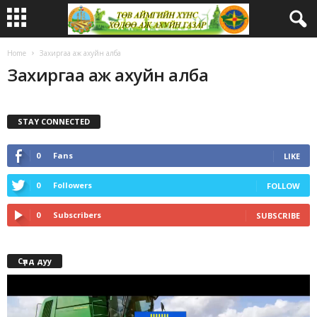
Home
Захиргаа аж ахуйн алба
Захиргаа аж ахуйн алба
STAY CONNECTED
0
Fans
LIKE
0
Followers
FOLLOW
0
Subscribers
SUBSCRIBE
Сүлд дуу
Video
Player