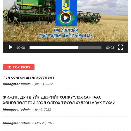
00:00
00:03
EDITOR PICKS
Төсөл сонгон шалгаруулалт
hhaagazar admin
-
Jun 23, 2022
ЖИЖИГ, ДУНД ҮЙЛДВЭРИЙГ ХӨГЖҮҮЛЭХ САНГААС
ХӨНГӨЛӨЛТТЭЙ ЗЭЭЛ ОЛГОХ ТӨСӨЛ ХҮЛЭЭН АВАХ ТУХАЙ
hhaagazar admin
-
Jun 6, 2022
hhaagazar admin
-
May 25, 2022