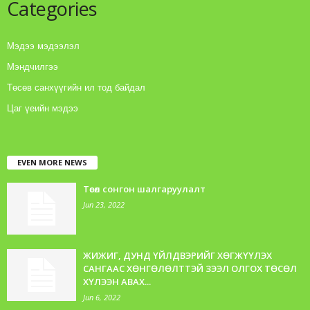
Categories
Мэдээ мэдээлэл
Мэндчилгээ
Төсөв санхүүгийн ил тод байдал
Цаг үеийн мэдээ
EVEN MORE NEWS
Төсөл сонгон шалгаруулалт
Jun 23, 2022
ЖИЖИГ, ДУНД ҮЙЛДВЭРИЙГ ХӨГЖҮҮЛЭХ
САНГААС ХӨНГӨЛӨЛТТЭЙ ЗЭЭЛ ОЛГОХ ТӨСӨЛ
ХҮЛЭЭН АВАХ...
Jun 6, 2022