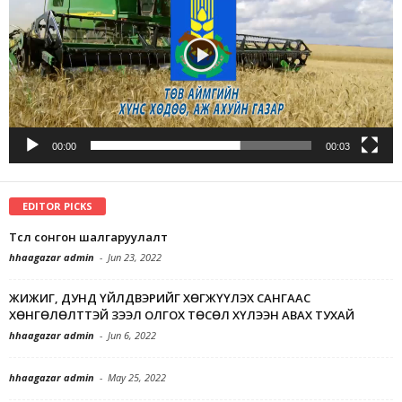
00:00
00:03
EDITOR PICKS
Төсөл сонгон шалгаруулалт
hhaagazar admin
-
Jun 23, 2022
ЖИЖИГ, ДУНД ҮЙЛДВЭРИЙГ ХӨГЖҮҮЛЭХ САНГААС
ХӨНГӨЛӨЛТТЭЙ ЗЭЭЛ ОЛГОХ ТӨСӨЛ ХҮЛЭЭН АВАХ ТУХАЙ
hhaagazar admin
-
Jun 6, 2022
hhaagazar admin
-
May 25, 2022