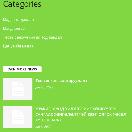
Categories
Мэдээ мэдээлэл
Мэндчилгээ
Төсөв санхүүгийн ил тод байдал
Цаг үеийн мэдээ
EVEN MORE NEWS
Төсөл сонгон шалгаруулалт
Jun 23, 2022
ЖИЖИГ, ДУНД ҮЙЛДВЭРИЙГ ХӨГЖҮҮЛЭХ
САНГААС ХӨНГӨЛӨЛТТЭЙ ЗЭЭЛ ОЛГОХ ТӨСӨЛ
ХҮЛЭЭН АВАХ...
Jun 6, 2022