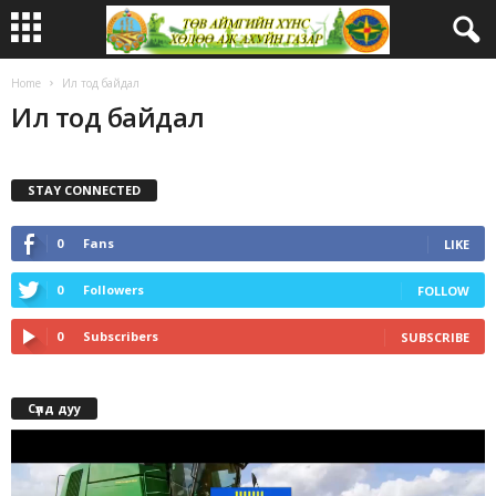
Home
Ил тод байдал
Ил тод байдал
STAY CONNECTED
0
Fans
LIKE
0
Followers
FOLLOW
0
Subscribers
SUBSCRIBE
Сүлд дуу
Video
Player