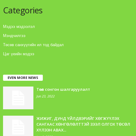
Categories
Мэдээ мэдээлэл
Мэндчилгээ
Төсөв санхүүгийн ил тод байдал
Цаг үеийн мэдээ
EVEN MORE NEWS
Төсөл сонгон шалгаруулалт
Jun 23, 2022
ЖИЖИГ, ДУНД ҮЙЛДВЭРИЙГ ХӨГЖҮҮЛЭХ
САНГААС ХӨНГӨЛӨЛТТЭЙ ЗЭЭЛ ОЛГОХ ТӨСӨЛ
ХҮЛЭЭН АВАХ...