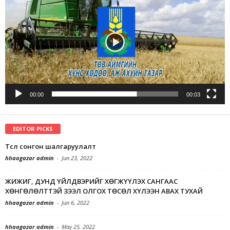
00:00
00:03
EDITOR PICKS
Төсөл сонгон шалгаруулалт
hhaagazar admin
-
Jun 23, 2022
ЖИЖИГ, ДУНД ҮЙЛДВЭРИЙГ ХӨГЖҮҮЛЭХ САНГААС
ХӨНГӨЛӨЛТТЭЙ ЗЭЭЛ ОЛГОХ ТӨСӨЛ ХҮЛЭЭН АВАХ ТУХАЙ
hhaagazar admin
-
Jun 6, 2022
hhaagazar admin
-
May 25, 2022