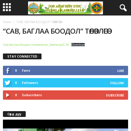
Home
“САВ, БАГЛАА БООДОЛ” ТӨЛӨВЛӨГӨӨ
“САВ, БАГЛАА БООДОЛ” ТӨЛӨВЛӨГӨӨ
Сав-баглаа-боодол-төлөвлөгөө_Зөвлөлд11.30
Download
STAY CONNECTED
0
Fans
LIKE
0
Followers
FOLLOW
0
Subscribers
SUBSCRIBE
Сүлд дуу
Video
Player