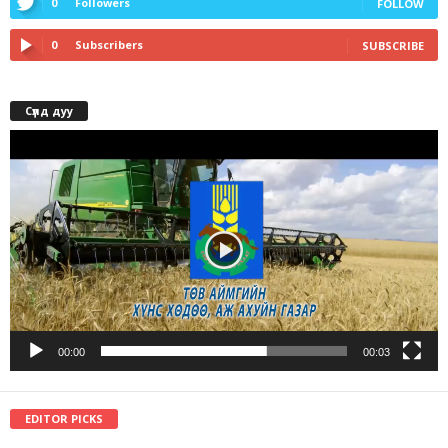
0
Followers
FOLLOW
0
Subscribers
SUBSCRIBE
Сүлд дуу
Video
Player
00:00
00:03
EDITOR PICKS