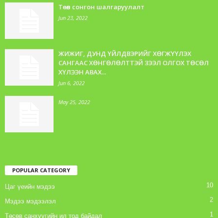
Төсөл сонгон шалгаруулалт
Jun 23, 2022
ЖИЖИГ, ДУНД ҮЙЛДВЭРИЙГ ХӨГЖҮҮЛЭХ
САНГААС ХӨНГӨЛӨЛТТЭЙ ЗЭЭЛ ОЛГОХ ТӨСӨЛ
ХҮЛЭЭН АВАХ...
Jun 6, 2022
May 25, 2022
POPULAR CATEGORY
10
Цаг үеийн мэдээ
2
Мэдээ мэдээлэл
1
Төсөв санхүүгийн ил тод байдал