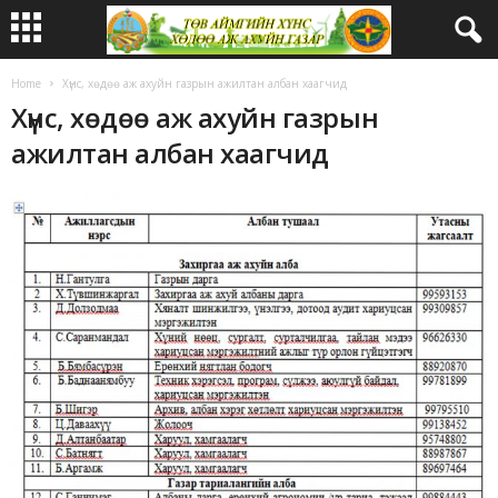
Home
Хүнс, хөдөө аж ахуйн газрын ажилтан албан хаагчид
Хүнс, хөдөө аж ахуйн газрын
ажилтан албан хаагчид