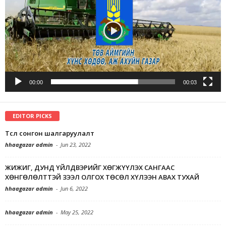
00:00
00:03
EDITOR PICKS
Төсөл сонгон шалгаруулалт
hhaagazar admin
-
Jun 23, 2022
ЖИЖИГ, ДУНД ҮЙЛДВЭРИЙГ ХӨГЖҮҮЛЭХ САНГААС
ХӨНГӨЛӨЛТТЭЙ ЗЭЭЛ ОЛГОХ ТӨСӨЛ ХҮЛЭЭН АВАХ ТУХАЙ
hhaagazar admin
-
Jun 6, 2022
hhaagazar admin
-
May 25, 2022