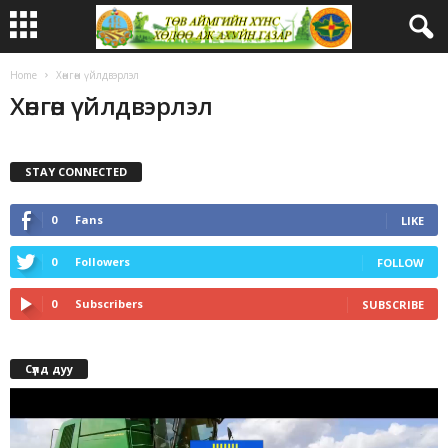
Home
Хөнгөн үйлдвэрлэл
Хөнгөн үйлдвэрлэл
STAY CONNECTED
0
Fans
LIKE
0
Followers
FOLLOW
0
Subscribers
SUBSCRIBE
Сүлд дуу
Video
Player