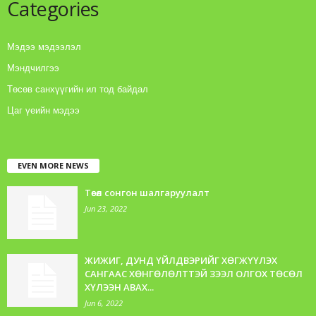
Categories
Мэдээ мэдээлэл
Мэндчилгээ
Төсөв санхүүгийн ил тод байдал
Цаг үеийн мэдээ
EVEN MORE NEWS
Төсөл сонгон шалгаруулалт
Jun 23, 2022
ЖИЖИГ, ДУНД ҮЙЛДВЭРИЙГ ХӨГЖҮҮЛЭХ
САНГААС ХӨНГӨЛӨЛТТЭЙ ЗЭЭЛ ОЛГОХ ТӨСӨЛ
ХҮЛЭЭН АВАХ...
Jun 6, 2022