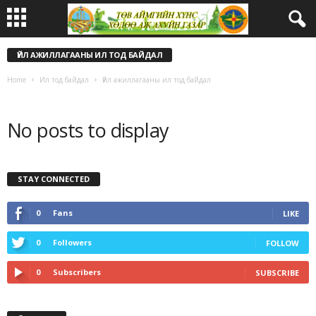
ҮЙЛ АЖИЛЛАГААНЫ ИЛ ТОД БАЙДАЛ
Home
Ил тод байдал
Үйл ажиллагааны ил тод байдал
No posts to display
STAY CONNECTED
0
Fans
LIKE
0
Followers
FOLLOW
0
Subscribers
SUBSCRIBE