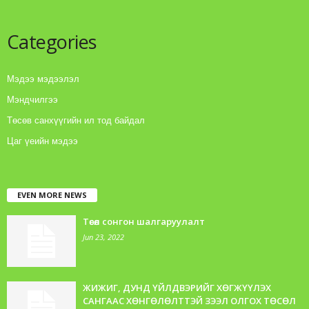
Categories
Мэдээ мэдээлэл
Мэндчилгээ
Төсөв санхүүгийн ил тод байдал
Цаг үеийн мэдээ
EVEN MORE NEWS
Төсөл сонгон шалгаруулалт
Jun 23, 2022
ЖИЖИГ, ДУНД ҮЙЛДВЭРИЙГ ХӨГЖҮҮЛЭХ
САНГААС ХӨНГӨЛӨЛТТЭЙ ЗЭЭЛ ОЛГОХ ТӨСӨЛ