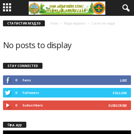
СТАТИСТИК МЭДЭЭ
Home
Мэдээ мэдээлэл
Статистик мэдээ
No posts to display
STAY CONNECTED
0
Fans
LIKE
0
Followers
FOLLOW
0
Subscribers
SUBSCRIBE
Сүлд дуу
Video