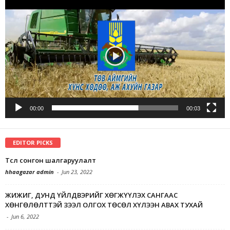
Player
00:00
00:03
EDITOR PICKS
Төсөл сонгон шалгаруулалт
hhaagazar admin
-
Jun 23, 2022
ЖИЖИГ, ДУНД ҮЙЛДВЭРИЙГ ХӨГЖҮҮЛЭХ САНГААС
ХӨНГӨЛӨЛТТЭЙ ЗЭЭЛ ОЛГОХ ТӨСӨЛ ХҮЛЭЭН АВАХ ТУХАЙ
-
Jun 6, 2022