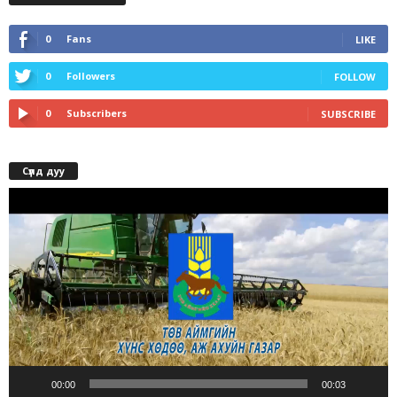
0
Fans
LIKE
0
Followers
FOLLOW
0
Subscribers
SUBSCRIBE
Сүлд дуу
Video
Player
00:00
00:03