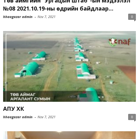
Төв аймгийн “Ургацын штаб”-ын мэдээлэл
№08 2021.10.19-ны өдрийн байдлаар…
hhaagazar admin
-
Nov 7, 2021
0
АПУ ХК
hhaagazar admin
-
Nov 7, 2021
0